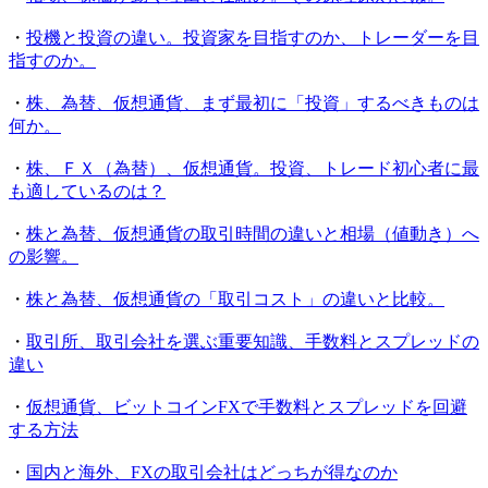
・
投機と投資の違い。投資家を目指すのか、トレーダーを目
指すのか。
・
株、為替、仮想通貨、まず最初に「投資」するべきものは
何か。
・
株、ＦＸ（為替）、仮想通貨。投資、トレード初心者に最
も適しているのは？
・
株と為替、仮想通貨の取引時間の違いと相場（値動き）へ
の影響。
・
株と為替、仮想通貨の「取引コスト」の違いと比較。
・
取引所、取引会社を選ぶ重要知識、手数料とスプレッドの
違い
・
仮想通貨、ビットコインFXで手数料とスプレッドを回避
する方法
・
国内と海外、FXの取引会社はどっちが得なのか