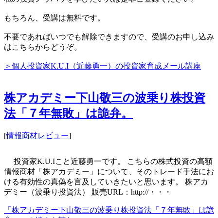
もちろん、受講は無料です。
不要であればいつでも解除できますので、受講のお申し込み
はこちらからどうぞ。
＞個人投資家K.U.I（近藤勇一）の投資家育成メール講座
株アカデミー下山敬三の波乗り株投資
法「７年無敗」は詭弁。
[
情報商材レビュー
]
投資家K.U.Iこと近藤勇一です。 こちらの株式投資の高額
情報商材「株アカデミー」について、そのトレード手法にお
ける有効性の真偽を言及していきたいと思います。 株アカ
デミー（波乗り投資法） 販売URL：http://・・・
「株アカデミー下山敬三の波乗り株投資法「７年無敗」は詭