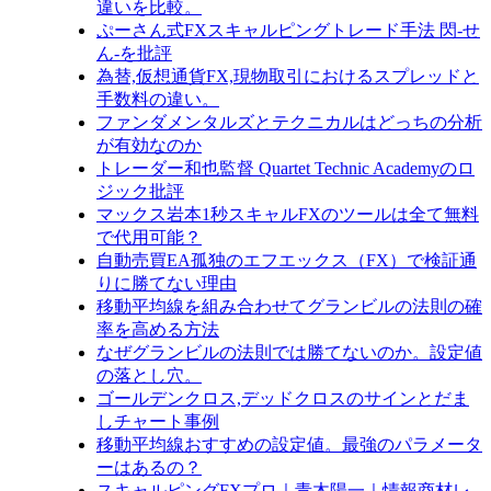
違いを比較。
ぷーさん式FXスキャルピングトレード手法 閃-せ
ん-を批評
為替,仮想通貨FX,現物取引におけるスプレッドと
手数料の違い。
ファンダメンタルズとテクニカルはどっちの分析
が有効なのか
トレーダー和也監督 Quartet Technic Academyのロ
ジック批評
マックス岩本1秒スキャルFXのツールは全て無料
で代用可能？
自動売買EA孤独のエフエックス（FX）で検証通
りに勝てない理由
移動平均線を組み合わせてグランビルの法則の確
率を高める方法
なぜグランビルの法則では勝てないのか。設定値
の落とし穴。
ゴールデンクロス,デッドクロスのサインとだま
しチャート事例
移動平均線おすすめの設定値。最強のパラメータ
ーはあるの？
スキャルピングFXプロ｜青木陽一｜情報商材レ