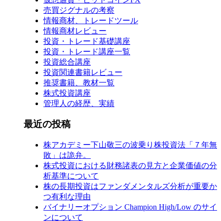
売買ジグナルの考察
情報商材、トレードツール
情報商材レビュー
投資・トレード基礎講座
投資・トレード講座一覧
投資総合講座
投資関連書籍レビュー
推奨書籍、教材一覧
株式投資講座
管理人の経歴、実績
最近の投稿
株アカデミー下山敬三の波乗り株投資法「７年無
敗」は詭弁。
株式投資における財務諸表の見方と企業価値の分
析基準について
株の長期投資はファンダメンタルズ分析が重要か
つ有利な理由
バイナリーオプション Champion High/Low のサイ
ンについて