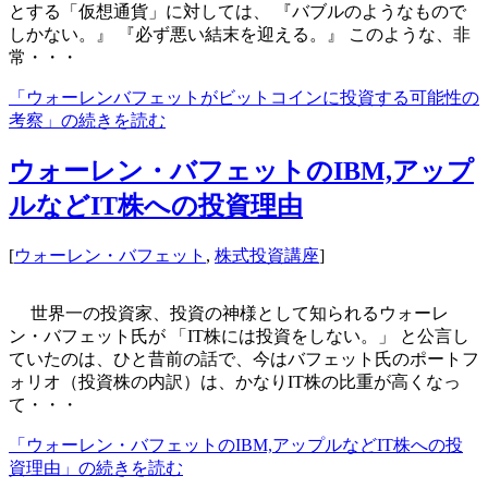
とする「仮想通貨」に対しては、 『バブルのようなもので
しかない。』 『必ず悪い結末を迎える。』 このような、非
常・・・
「ウォーレンバフェットがビットコインに投資する可能性の
考察」の続きを読む
ウォーレン・バフェットのIBM,アップ
ルなどIT株への投資理由
[
ウォーレン・バフェット
,
株式投資講座
]
世界一の投資家、投資の神様として知られるウォーレ
ン・バフェット氏が 「IT株には投資をしない。」 と公言し
ていたのは、ひと昔前の話で、今はバフェット氏のポートフ
ォリオ（投資株の内訳）は、かなりIT株の比重が高くなっ
て・・・
「ウォーレン・バフェットのIBM,アップルなどIT株への投
資理由」の続きを読む