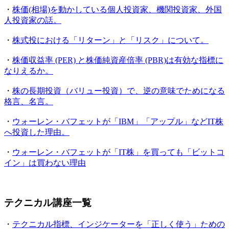
・
株価(相場)を動かしている個人投資家、機関投資家、外国
人投資家の話。
・
株式投における「リターン」と「リスク」について。
・
株価収益率 (PER) と株価純資産倍率 (PBR)は有効な指標に
なりえるか。
・
株の長期投資（バリュー投資）で、逆の意味でためになる
格言、名言。
・
ウォーレン・バフェットが「IBM」「アップル」などIT株
へ投資した理由。
・
ウォーレン・バフェットが「IT株」を買っても「ビットコ
イン」は買わない理由
テクニカル講座一覧
・
テクニカル指標、インジケーターを「正しく使う」ための