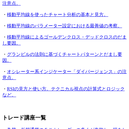
注意点。
・
移動平均線を使ったチャート分析の基本と見方。
・
移動平均線のパラメーター設定における最善値の考察。
・
移動平均線によるゴールデンクロス・デッドクロスのだま
し要因。
・
グランビルの法則に基づくチャートパターンとだまし要
因。
・
オシレーター系インジケーター「ダイバージェンス」の注
意点。
・
RSIの見方と使い方。テクニカル視点の計算式とロジック
など。
トレード講座一覧