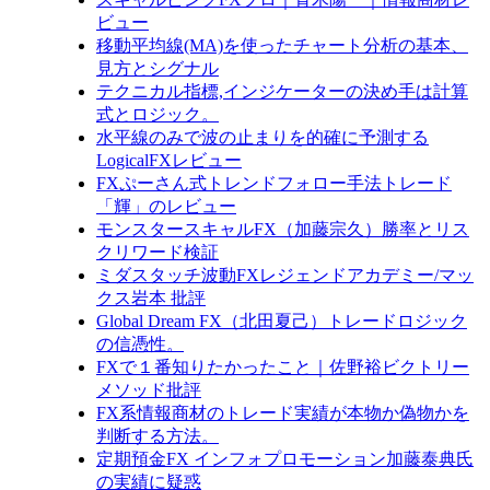
ビュー
移動平均線(MA)を使ったチャート分析の基本、
見方とシグナル
テクニカル指標,インジケーターの決め手は計算
式とロジック。
水平線のみで波の止まりを的確に予測する
LogicalFXレビュー
FXぷーさん式トレンドフォロー手法トレード
「輝」のレビュー
モンスタースキャルFX（加藤宗久）勝率とリス
クリワード検証
ミダスタッチ波動FXレジェンドアカデミー/マッ
クス岩本 批評
Global Dream FX（北田夏己）トレードロジック
の信憑性。
FXで１番知りたかったこと｜佐野裕ビクトリー
メソッド批評
FX系情報商材のトレード実績が本物か偽物かを
判断する方法。
定期預金FX インフォプロモーション加藤泰典氏
の実績に疑惑