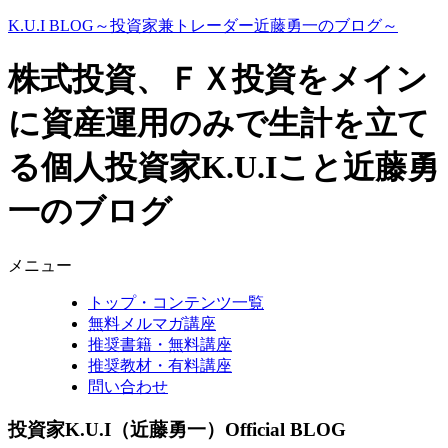
K.U.I BLOG～投資家兼トレーダー近藤勇一のブログ～
株式投資、ＦＸ投資をメイン
に資産運用のみで生計を立て
る個人投資家K.U.Iこと近藤勇
一のブログ
メニュー
トップ・コンテンツ一覧
無料メルマガ講座
推奨書籍・無料講座
推奨教材・有料講座
問い合わせ
投資家K.U.I（近藤勇一）Official BLOG