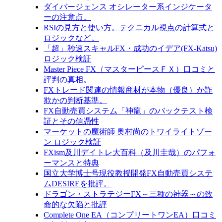
ダイバージェンス オシレーター系インジケータ
ーの注意点。
RSIの見方と使い方。テクニカル視点の計算式と
ロジックなど。
「超」秒速スキャルFX・成功のイデア(FX-Katsu)
ロジック検証
Master Piece FX（マスターピースＦＸ）口コミと
評判の真相。
FXトレード関連の情報商材が本物（優良）か詐
欺かの判断基準。
FX自動売買システム「神龍」のバックテスト検
証とその信憑性
マーケットの魔術師 奥村尚のトワイライトゾー
ン ロジック検証
FXism及川デイトレ大百科（及川圭哉）のパフォ
ーマンスと特典
国立大学博士号現役教授開発FX自動売買システ
ムDESIREを批評。
ドラゴン・ストラテジーFX～三種の神器～の致
命的な欠陥と批評
Complete One EA（コンプリートワンEA）口コミ