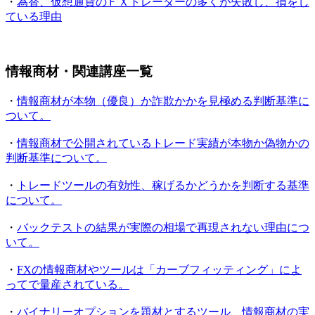
・
為替、仮想通貨のＦＸトレーダーの多くが失敗し、損をし
ている理由
情報商材・関連講座一覧
・
情報商材が本物（優良）か詐欺かかを見極める判断基準に
ついて。
・
情報商材で公開されているトレード実績が本物か偽物かの
判断基準について。
・
トレードツールの有効性、稼げるかどうかを判断する基準
について。
・
バックテストの結果が実際の相場で再現されない理由につ
いて。
・
FXの情報商材やツールは「カーブフィッティング」によ
ってで量産されている。
・
バイナリーオプションを題材とするツール、情報商材の実