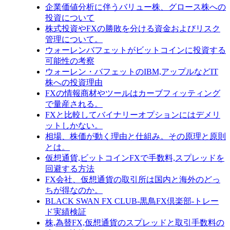
企業価値分析に伴うバリュー株、グロース株への
投資について
株式投資やFXの勝敗を分ける資金およびリスク
管理について。
ウォーレンバフェットがビットコインに投資する
可能性の考察
ウォーレン・バフェットのIBM,アップルなどIT
株への投資理由
FXの情報商材やツールはカーブフィッティング
で量産される。
FXと比較してバイナリーオプションにはデメリ
ットしかない。
相場、株価が動く理由と仕組み。その原理と原則
とは。
仮想通貨,ビットコインFXで手数料,スプレッドを
回避する方法
FX会社、仮想通貨の取引所は国内と海外のどっ
ちが得なのか。
BLACK SWAN FX CLUB-黒鳥FX倶楽部-トレー
ド実績検証
株,為替FX,仮想通貨のスプレッドと取引手数料の