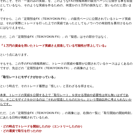
それこそ、その「一度のみの実績」を、このようなFXの情報商材の販売ページに公開する事を前提
としているなら、そのような実績を作るための、何度かの１万円の損失など、安いものだと思いま
す。
ですから、この「定期預金FX（TEIKIYOKIN FX）」の販売ページに公開されているトレード実績
は、それが実際にトレードを行った上での実績であったとしてもノウハウの有効性を裏付けるもの
にはなりえません。
ただ、この「定期預金FX（TEIKIYOKIN FX）」の『疑惑』はその部分ではなく、
『１万円の資金を用いたトレード実績さえ捏造している可能性が浮上している』
という点にあります。
そもそも、この手のFXの情報商材に、トレードの実績や履歴が公開されているケースはよくあるの
ですが、先ほどの「定期預金FX（TEIKIYOKIN FX）」の画像のように、
「取引レートにモザイクがかかっている」
という時点で、そのトレード履歴は「怪しい」と言わざるを得ません。
本来、トレードの実績を公開する上で「取引レート」を伏せる理由や必要性は何も無いはずであ
り、そこにモザイクをかけるのは『それが捏造したものだから』という理由以外に考えられないか
らです。
ただ、この「定期預金FX（TEIKIYOKIN FX）」の画像には、右側の一覧に「取引開始の開始時刻」
にあたる日時が掲載されているため、
・どの時点でトレードを開始したのか（エントリーしたのか）
・どの通貨で取引を行ったのか