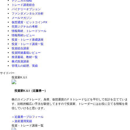
テクニカル指標
トレード講座総合
バイナリーオプション
ファンダメンタルズ分析
メールマガジン
仮想通貨・ビットコインFX
売買ジグナルの考察
情報商材、トレードツール
情報商材レビュー
投資・トレード基礎講座
投資・トレード講座一覧
投資総合講座
投資関連書籍レビュー
推奨書籍、教材一覧
株式投資講座
管理人の経歴、実績
サイドバー
投資家K.U.I
投資家K.U.I（近藤勇一）
株のスイングトレード、為替、仮想通貨のＦＸトレードなどを平行して生計を立てていま
す。比較的幅広い手法を駆使してますので投資家、トレーダーにはお役に立てる情報を発
信していけると思います。
＞近藤勇一プロフィール
＞資産運用実績
投資・トレード講座一覧