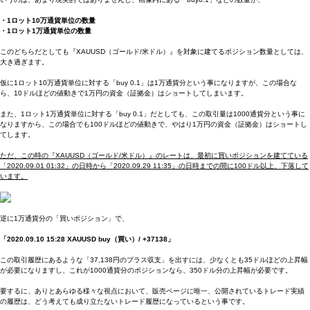
・1ロット10万通貨単位の数量
・1ロット1万通貨単位の数量
このどちらだとしても『XAUUSD（ゴールド/米ドル）』を対象に建てるポジション数量としては、
大き過ぎます。
仮に1ロット10万通貨単位に対する「buy 0.1」は1万通貨分という事になりますが、この場合な
ら、10ドルほどの値動きで1万円の資金（証拠金）はショートしてしまいます。
また、1ロット1万通貨単位に対する「buy 0.1」だとしても、この取引量は1000通貨分という事に
なりますから、この場合でも100ドルほどの値動きで、やはり1万円の資金（証拠金）はショートし
てします。
ただ、この時の『XAUUSD（ゴールド/米ドル）』のレートは、最初に買いポジションを建てている
「2020.09.01 01:32」の日時から「2020.09.29 11:35」の日時までの間に100ドル以上、下落して
います。
逆に1万通貨分の「買いポジション」で、
「2020.09.10 15:28 XAUUSD buy（買い）/ +37138」
この取引履歴にあるような「37,138円のプラス収支」を出すには、少なくとも35ドルほどの上昇幅
が必要になりますし、これが1000通貨分のポジションなら、350ドル分の上昇幅が必要です。
要するに、ありとあらゆる様々な視点において、販売ページに唯一、公開されているトレード実績
の履歴は、どう考えても成り立たないトレード履歴になっているという事です。