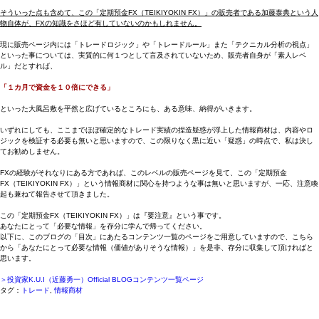
そういった点も含めて、この「定期預金FX（TEIKIYOKIN FX）」の販売者である加藤泰典という人
物自体が、FXの知識をさほど有していないのかもしれません。
現に販売ページ内には「トレードロジック」や「トレードルール」また「テクニカル分析の視点」
といった事については、実質的に何１つとして言及されていないため、販売者自身が「素人レベ
ル」だとすれば、
「１カ月で資金を１０倍にできる」
といった大風呂敷を平然と広げているところにも、ある意味、納得がいきます。
いずれにしても、ここまでほぼ確定的なトレード実績の捏造疑惑が浮上した情報商材は、内容やロ
ジックを検証する必要も無いと思いますので、この限りなく黒に近い「疑惑」の時点で、私は決し
てお勧めしません。
FXの経験がそれなりにある方であれば、このレベルの販売ページを見て、この「定期預金
FX（TEIKIYOKIN FX）」という情報商材に関心を持つような事は無いと思いますが、一応、注意喚
起も兼ねて報告させて頂きました。
この「定期預金FX（TEIKIYOKIN FX）」は『要注意』という事です。
あなたにとって「必要な情報」を存分に学んで帰ってください。
以下に、このブログの「目次」にあたるコンテンツ一覧のページをご用意していますので、こちら
から「あなたにとって必要な情報（価値がありそうな情報）」を是非、存分に収集して頂ければと
思います。
＞投資家K.U.I（近藤勇一）Official BLOGコンテンツ一覧ページ
タグ：
トレード
,
情報商材