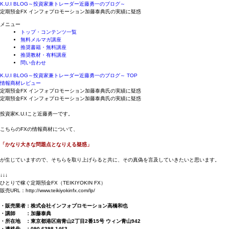
K.U.I BLOG～投資家兼トレーダー近藤勇一のブログ～
定期預金FX インフォプロモーション加藤泰典氏の実績に疑惑
メニュー
トップ・コンテンツ一覧
無料メルマガ講座
推奨書籍・無料講座
推奨教材・有料講座
問い合わせ
K.U.I BLOG～投資家兼トレーダー近藤勇一のブログ～ TOP
情報商材レビュー
定期預金FX インフォプロモーション加藤泰典氏の実績に疑惑
定期預金FX インフォプロモーション加藤泰典氏の実績に疑惑
投資家K.U.Iこと近藤勇一です。
こちらのFXの情報商材について、
「かなり大きな問題点となりえる疑惑」
が生じていますので、そちらを取り上げらると共に、その真偽を言及していきたいと思います。
↓↓↓
ひとりで稼ぐ定期預金FX（TEIKIYOKIN FX）
販売URL：http://www.teikiyokinfx.com/lp/
・販売業者：株式会社インフォプロモーション高橋和也
・講師 ：加藤泰典
・所在地 ：東京都港区南青山2丁目2番15号 ウィン青山942
・連絡先 ：090-6398-1463