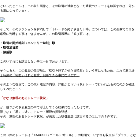
といったところは、この取引画像と、その取引の対象となった通貨のチャートを確認すれば、分か
る形になっています。
そして、そのポジションを解消して「トレードを終了させた日時」については、この画像でそれを
厳密に判断する事はできませんが、この取引履歴の「並び順」は、
・取引の開始時刻（エントリー時刻）順
・取引通貨順
・損益順
このいずれにも該当しない事は一目で分かります。
そうなると、この履歴の並び順は『取引を終了させた日時順』という事になるため、これで取引終
了時刻の「範囲」はある程度、判断できる事になります。
そのような視点で、この取引履歴の内容、詳細がどういう取引レートで行われたものなのかを確認
してみたところ、
「かなり無理のあるトレード状況」
が、幾つかの取引履歴の中で浮上してくる結果になったわけです。
限りなく「黒」に近い、トレード履歴の捏造疑惑。
その「無理のあるトレード状況」が発覚した取引履歴に該当するのは以下の３件です。
この３件のトレードは「XAUUSD（ゴールド/米ドル）」の取引で、いずれも収支が「プラス」とな