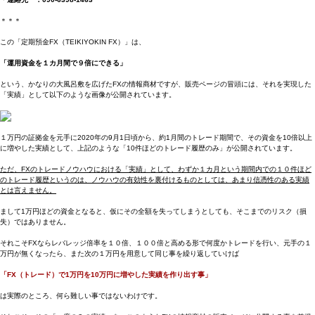
＊＊＊
この「定期預金FX（TEIKIYOKIN FX）」は、
「運用資金を１カ月間で９倍にできる」
という、かなりの大風呂敷を広げたFXの情報商材ですが、販売ページの冒頭には、それを実現した
「実績」として以下のような画像が公開されています。
１万円の証拠金を元手に2020年の9月1日頃から、約1月間のトレード期間で、その資金を10倍以上
に増やした実績として、上記のような「10件ほどのトレード履歴のみ」が公開されています。
ただ、FXのトレードノウハウにおける「実績」として、わずか１カ月という期間内での１０件ほど
のトレード履歴というのは、ノウハウの有効性を裏付けるものとしては、あまり信憑性のある実績
とは言えません。
まして1万円ほどの資金となると、仮にその全額を失ってしまうとしても、そこまでのリスク（損
失）ではありません。
それこそFXならレバレッジ倍率を１０倍、１００倍と高める形で何度かトレードを行い、元手の１
万円が無くなったら、また次の１万円を用意して同じ事を繰り返していけば
「FX（トレード）で1万円を10万円に増やした実績を作り出す事」
は実際のところ、何ら難しい事ではないわけです。