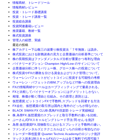
情報商材、トレードツール
情報商材レビュー
投資・トレード基礎講座
投資・トレード講座一覧
投資総合講座
投資関連書籍レビュー
推奨書籍、教材一覧
株式投資講座
管理人の経歴、実績
最近の投稿
株アカデミー下山敬三の波乗り株投資法「７年無敗」は詭弁。
株式投資における財務諸表の見方と企業価値の分析基準について
株の長期投資はファンダメンタルズ分析が重要かつ有利な理由
バイナリーオプション Champion High/Low のサインについて
企業価値分析に伴うバリュー株、グロース株への投資について
株式投資やFXの勝敗を分ける資金およびリスク管理について。
ウォーレンバフェットがビットコインに投資する可能性の考察
ウォーレン・バフェットのIBM,アップルなどIT株への投資理由
FXの情報商材やツールはカーブフィッティングで量産される。
FXと比較してバイナリーオプションにはデメリットしかない。
相場、株価が動く理由と仕組み。その原理と原則とは。
仮想通貨,ビットコインFXで手数料,スプレッドを回避する方法
FX会社、仮想通貨の取引所は国内と海外のどっちが得なのか。
BLACK SWAN FX CLUB-黒鳥FX倶楽部-トレード実績検証
株,為替FX,仮想通貨のスプレッドと取引手数料の違いを比較。
ぷーさん式FXスキャルピングトレード手法 閃-せん-を批評
為替,仮想通貨FX,現物取引におけるスプレッドと手数料の違い。
ファンダメンタルズとテクニカルはどっちの分析が有効なのか
トレーダー和也監督 Quartet Technic Academyのロジック批評
マックス岩本1秒スキャルFXのツールは全て無料で代用可能？