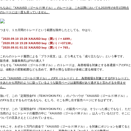
ちなみに『XAUUSD（ゴールド/米ドル）』のレートは、これ以降においても2020年の9月1日時点
のレートには一度も戻っていません。
つまり、１カ月間のトレードという範囲を除外したとしても、やはり、
「2020.09.10 15:28 XAUUSD buy（買い）/ + 4499」
「2020.09.10 15:28 XAUUSD buy（買い）/ +37138」
「2020.09.01 01:32 XAUUSD buy（買い）/ + 765」
これらのトレード履歴による「プラス収支」は、どう考えても「成り立たない」という事です。
販売者、加藤泰典氏はFXの素人？
そもそも『XAUUSD（ゴールド/米ドル）』のトレードは、為替相場を対象とする各通貨ペアのFXと
は、値動きの変動範囲なども含めて、勝手が異なる部分が多岐に渡る相場です。
この『XAUUSD（ゴールド/米ドル）』のFX（トレード）と、為替相場を対象とするFX(トレード）
をあたかも同列のように扱っているような販売ページは違和感があり過ぎると言わざるを得ませ
ん。
強いて、この「定期預金FX（TEIKIYOKIN FX）」のノウハウが『XAUUSD（ゴールド/米ドル）』
のFXを主とするものであるなら、むしろ、そこを押し出す販売ページにするはずです。
ですが、この「定期預金FX（TEIKIYOKIN FX）」の販売ページは、そういった感じでもなく、ただ
当然のようにトレードの履歴の中に『XAUUSD（ゴールド/米ドル）』は入っているだけで、そこに
ついての言及さえとくにされていません。
それこそ、わずか１万円の資金で『XAUUSD（ゴールド/米ドル）』を対象にポジションを建てると
いうのは、あまり現実的ではありませんし、画像内にある「buy0.1」などの数量が、