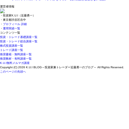
運営者情報
・投資家K.U.I（近藤勇一）
・東京都渋谷区在中
・
プロフィール 詳細
・
運用実績一覧
コンテンツ一覧
投資・トレード基礎講座一覧
投資・トレード総合講座一覧
株式投資講座一覧
トレード講座一覧
推奨書籍・無料講座一覧
推奨教材・有料講座一覧
K.U.I無料メルマガ講座
Copyright (C) 2026 K.U.I BLOG～投資家兼トレーダー近藤勇一のブログ～
All Rights Reserved.
このページの先頭へ