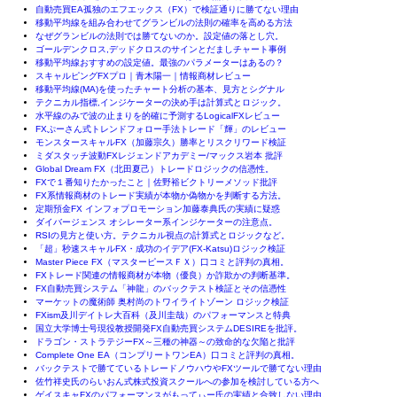
自動売買EA孤独のエフエックス（FX）で検証通りに勝てない理由
移動平均線を組み合わせてグランビルの法則の確率を高める方法
なぜグランビルの法則では勝てないのか。設定値の落とし穴。
ゴールデンクロス,デッドクロスのサインとだましチャート事例
移動平均線おすすめの設定値。最強のパラメーターはあるの？
スキャルピングFXプロ｜青木陽一｜情報商材レビュー
移動平均線(MA)を使ったチャート分析の基本、見方とシグナル
テクニカル指標,インジケーターの決め手は計算式とロジック。
水平線のみで波の止まりを的確に予測するLogicalFXレビュー
FXぷーさん式トレンドフォロー手法トレード「輝」のレビュー
モンスタースキャルFX（加藤宗久）勝率とリスクリワード検証
ミダスタッチ波動FXレジェンドアカデミー/マックス岩本 批評
Global Dream FX（北田夏己）トレードロジックの信憑性。
FXで１番知りたかったこと｜佐野裕ビクトリーメソッド批評
FX系情報商材のトレード実績が本物か偽物かを判断する方法。
定期預金FX インフォプロモーション加藤泰典氏の実績に疑惑
ダイバージェンス オシレーター系インジケーターの注意点。
RSIの見方と使い方。テクニカル視点の計算式とロジックなど。
「超」秒速スキャルFX・成功のイデア(FX-Katsu)ロジック検証
Master Piece FX（マスターピースＦＸ）口コミと評判の真相。
FXトレード関連の情報商材が本物（優良）か詐欺かの判断基準。
FX自動売買システム「神龍」のバックテスト検証とその信憑性
マーケットの魔術師 奥村尚のトワイライトゾーン ロジック検証
FXism及川デイトレ大百科（及川圭哉）のパフォーマンスと特典
国立大学博士号現役教授開発FX自動売買システムDESIREを批評。
ドラゴン・ストラテジーFX～三種の神器～の致命的な欠陥と批評
Complete One EA（コンプリートワンEA）口コミと評判の真相。
バックテストで勝てているトレードノウハウやFXツールで勝てない理由
佐竹祥史氏のらいおん式株式投資スクールへの参加を検討している方へ
ゲイスキャFXのパフォーマンスがもってぃー氏の実績と合致しない理由。