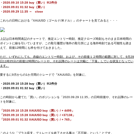
・2020.09.10 15:28 buy（買い）※2件分
・2020.09.01 01:32 buy（買い）
・2020.09.29 11:35 ～ close
これらの日時における『XAUUSD（ゴールド/米ドル）』のチャートを見てみると・・・
上記は日本時間表記のチャートで、推定エントリー時刻、推定クローズ時刻もそのまま日本時間の
ポイントに線を引いていますが、この取引履歴が海外の取引所による海外時刻である可能性も踏ま
えて、前後12時間にも枠を付けておきました。
ただ、いずれにしても、赤線のエントリー時刻、および、その前後１２時間の範囲に対して、9月29
日11時35分の前後12時間のレートや、それ以降のレートは大幅に「下落」している状況となってい
ます。
要するに9月からの1か月間のトレードで『XAUUSD』を対象に、
・2020.09.10 15:28 buy（買い）※2件分
・2020.09.01 01:32 buy（買い）
この時刻から建てた「買い」のポジションを「2020.09.29 11:35」の日時前後や、それ以降のレー
トを対象に、
「2020.09.10 15:28 XAUUSD buy（買い）/ + 4499」
「2020.09.10 15:28 XAUUSD buy（買い）/ +37138」
「2020.09.01 01:32 XAUUSD buy（買い）/ + 765」
このような「プラス収支」でトレードを終了させる事は「不可能」ということです。