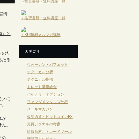
＞推奨書籍・無料講座一覧
実情
＞推奨書籍・無料講座一覧
物」と
＞KUI無料メルマガ講座
カテゴリ
ものだ
あたる
ウォーレン・バフェット
テクニカル分析
テクニカル指標
トレード講座総合
バイナリーオプション
モノに
ファンダメンタルズ分析
す。
メールマガジン
仮想通貨・ビットコインFX
れが
売買ジグナルの考察
せん。
情報商材、トレードツール
るの