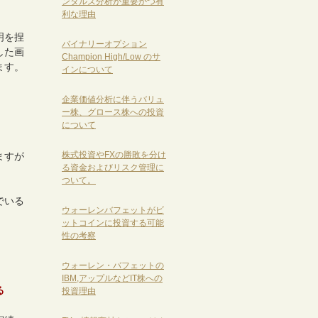
ンタルズ分析が重要かつ有
利な理由
明を捏
バイナリーオプション
した画
Champion High/Low のサ
ます。
インについて
企業価値分析に伴うバリュ
ー株、グロース株への投資
について
株式投資やFXの勝敗を分け
ますが
る資金およびリスク管理に
ついて。
でいる
ウォーレンバフェットがビ
ットコインに投資する可能
性の考察
ウォーレン・バフェットの
IBM,アップルなどIT株への
る
投資理由