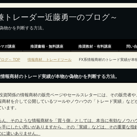
投資家兼トレーダー近藤勇一のブログ～
か偽物かを判断する方法。
ルマガ講座
推奨書籍・無料講座
推奨教材・有料講座
問い
ログ～ TOP
情報商材、トレードツール
FX系情報商材のトレード実績が本
系情報商材のトレード実績が本物か偽物かを判断する方法。
や投資関係の情報商材の販売ページやセールスレターには、その販売者や
報商材を介して公開しているツールやノウハウの「トレード実績」など
ています。
ろん、そのような情報商材を「買う側」としては、本当に有効なノウハ
を手にしたい思いがありますから、その「実績」などは、その重要な指
のに違いありません。