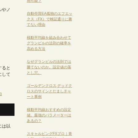
用可能？
ルやノ
自動売買EA孤独のエフエッ
クス（FX）で検証通りに勝
てない理由
移動平均線を組み合わせて
グランビルの法則の確率を
高める方法
なぜグランビルの法則では
勝てないのか。設定値の落
すると
とし穴。
にして
ゴールデンクロス,デッドク
ロスのサインとだましチャ
由
ート事例
移動平均線おすすめの設定
値。最強のパラメーターは
あるの？
には以
スキャルピングFXプロ｜青