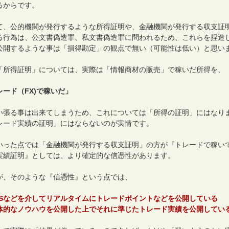
るからです。
て、公的機関が発行するような所得証明や、金融機関が発行する収支証
る行為は、公文書偽造罪、私文書偽造罪に問われるため、これらを捏造
公開するような事は「損得勘定」の観点で無い（可能性は低い）と思い
「所得証明」については、実際は「情報商材の販売」で稼いだ所得を、
レード（FX)で稼いだ」
い張る事は出来てしまうため、これについては「所得の証明」にはなり
レード実績の証明」にはならないのが実情です。
いった点では「金融機関が発行する収支証明」の方が『トレードで稼い
実績証明』としては、より確定的な信憑性があります。
が、そのような『信憑性』という点では、
NSなどを介してリアルタイムにトレードポイントなどを公開している
体的なノウハウを公開した上でそれに準じたトレード実績を公開してい