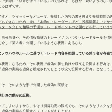
らで実際に「結果が伴っている」のであれば、もはや「疑いようのない
えるはずです。
Sですと、ツイッターなどは一度、投稿した内容の書き換えや投稿時間の
どもできないため、逆に「本物のトレーダー」ほど、投稿情報をごまか
ッターを介して相場の予測やトレードポイントの公開などを行っていま
、自分自身や、その情報商材のトレードノウハウやトレードルールを情
を介して第３者に公開しているような状況にあるなら、
じノウハウやルールに基づくトレード内容を把握している第３者が存在
う状況になるため、その状況で虚偽の勝ち負けや収支を公開する行為は
『虚偽の実績を虚偽と断定されてしまう状況で公開する行為』となって
。
こそ、そのような形で公開した虚偽の実績は、
欺行為の動かぬ証拠」
ってしまいますから、やはり損得勘定の観点でも、そのようなリスクを
、虚偽の実績を公開するメリットがありません。