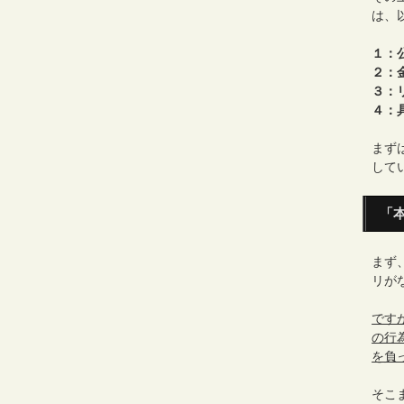
は、
１：
２：
３：
４：
まず
して
「
まず
リが
です
の行
を負
そこ