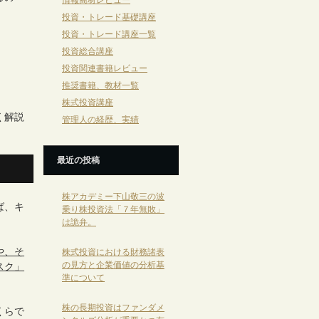
情報商材レビュー
投資・トレード基礎講座
投資・トレード講座一覧
投資総合講座
投資関連書籍レビュー
推奨書籍、教材一覧
株式投資講座
く解説
管理人の経歴、実績
最近の投稿
株アカデミー下山敬三の波
ば、キ
乗り株投資法「７年無敗」
は詭弁。
や、そ
株式投資における財務諸表
の見方と企業価値の分析基
スク」
準について
株の長期投資はファンダメ
くらで