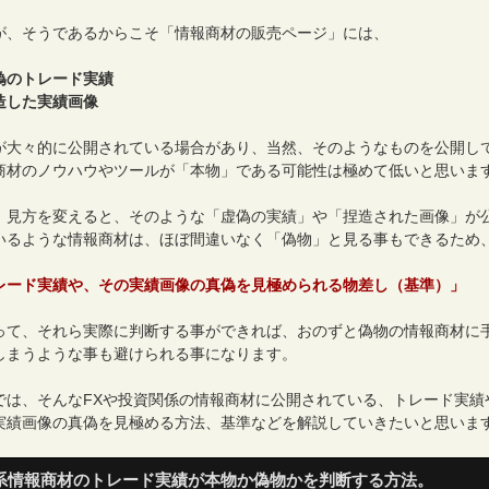
が、そうであるからこそ「情報商材の販売ページ」には、
偽のトレード実績
造した実績画像
が大々的に公開されている場合があり、当然、そのようなものを公開し
商材のノウハウやツールが「本物」である可能性は極めて低いと思いま
、見方を変えると、そのような「虚偽の実績」や「捏造された画像」が
いるような情報商材は、ほぼ間違いなく「偽物」と見る事もできるため
レード実績や、その実績画像の真偽を見極められる物差し（基準）」
って、それら実際に判断する事ができれば、おのずと偽物の情報商材に
しまうような事も避けられる事になります。
では、そんなFXや投資関係の情報商材に公開されている、トレード実績
実績画像の真偽を見極める方法、基準などを解説していきたいと思いま
X系情報商材のトレード実績が本物か偽物かを判断する方法。