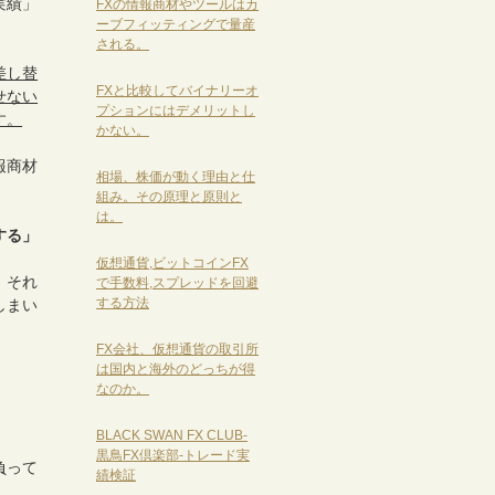
実績」
FXの情報商材やツールはカ
ーブフィッティングで量産
される。
差し替
FXと比較してバイナリーオ
せない
プションにはデメリットし
す。
かない。
報商材
相場、株価が動く理由と仕
組み。その原理と原則と
は。
する」
仮想通貨,ビットコインFX
、それ
で手数料,スプレッドを回避
する方法
しまい
FX会社、仮想通貨の取引所
は国内と海外のどっちが得
なのか。
BLACK SWAN FX CLUB-
黒鳥FX倶楽部-トレード実
負って
績検証