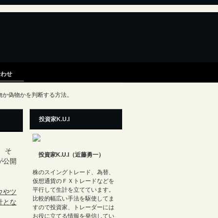
合わせ
物か偽物かを判断する方法。
投資家K.U.I
、そ
投資家K.U.I（近藤勇一）
が公開
株のスイングトレード、為替、
仮想通貨のＦＸトレードなどを
平行して生計を立てています。
ウやツ
比較的幅広い手法を駆使してま
針とな
すので投資家、トレーダーには
お役に立てる情報を発信してい