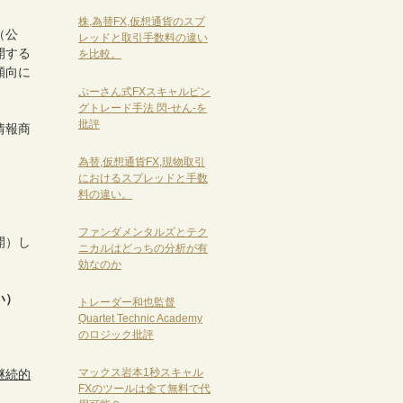
株,為替FX,仮想通貨のスプ
（公
レッドと取引手数料の違い
開する
を比較。
傾向に
ぷーさん式FXスキャルピン
グトレード手法 閃-せん-を
批評
情報商
為替,仮想通貨FX,現物取引
におけるスプレッドと手数
料の違い。
ファンダメンタルズとテク
開）し
ニカルはどっちの分析が有
効なのか
い）
トレーダー和也監督
Quartet Technic Academy
のロジック批評
マックス岩本1秒スキャル
継続的
FXのツールは全て無料で代