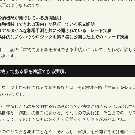
以下のようなものです。
公的機関が発行している所得証明
金融機関（できれば国内）が発行している収支証明
リアルタイムな相場予測と共に公開されているトレード実績
具体的なノウハウやロジックを第３者に公開した上でのトレード実績
は、上記の「本物である事を確証できる実績」について、それぞれ詳し
いきます。
本物」である事を確証できる実績。
、ウェブ上に公開される実績画像などは、その根本的な「捏造」を疑え
ないものです。
が、捏造したものを公開する行為そのものが法律に触れるレベルのもの
為自体が「詐欺」の自白にあたるようなものであれば、そこまでの「リ
ってまで、そのようなものをあえて公開するメリットがありません。
までのリスクを犯すことなく「それらしい実績」を公開する術は他にい