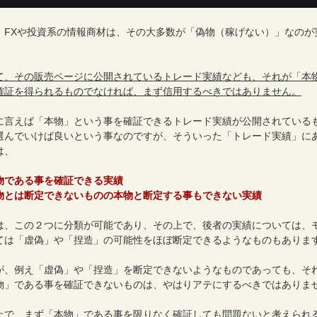
、FXや投資系の情報商材は、その大多数が「偽物（稼げない）」なのが
。
て、その販売ページに公開されているトレード実績なども、それが「本
確証を得られるものでなければ、まず信用するべきではありません。
に言えば「本物」という事を確証できるトレード実績が公開されている
選んでいけば良いという事なのですが、そういった「トレード実績」に
は、
物である事を確証できる実績
物とは断定できないものの本物と断定する事もできない実績
は、この２つに分類が可能であり、その上で、後者の実績については、
ては「虚偽」や「捏造」の可能性をほぼ断定できるようなものもありま
が、例え「虚偽」や「捏造」を断定できないようなものであっても、そ
物」である事を確証できないものは、やはりアテにするべきではありま
上で、まず「本物」である事を限りなく確証しても問題ないと考えられ