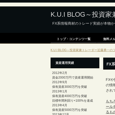
K.U.I BLOG～
FX系情報商材のトレード実績が本物
トップ・コンテンツ一覧
無料メ
K.U.I BLOG～投資家兼トレーダー近藤勇一のブ
資産運用実績
FX
2012年2月
資金2000万円で資産運用開始
FX
2012年9月
の情
保有資産3000万円を突破
され
2013年1月
保有資産4000万円を突破
目標年間利回り+100%を達成
もち
2013年4月
ール
保有資産5000万円を突破
るも
2013年12月