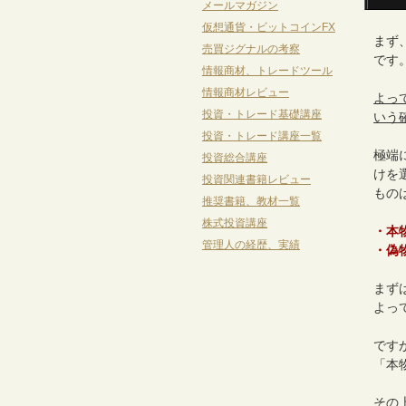
メールマガジン
仮想通貨・ビットコインFX
まず
売買ジグナルの考察
です
情報商材、トレードツール
情報商材レビュー
よっ
投資・トレード基礎講座
いう
投資・トレード講座一覧
極端
投資総合講座
けを
投資関連書籍レビュー
もの
推奨書籍、教材一覧
株式投資講座
・本
管理人の経歴、実績
・偽
まず
よっ
です
「本
その