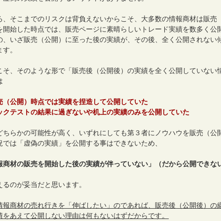
ろ、そこまでのリスクは背負えないからこそ、大多数の情報商材は販売
を開始した時点では、販売ページに素晴らしいトレード実績を数多く公
の、いざ販売（公開）に至った後の実績が、その後、全く公開されない
ます。
こそ、そのような形で「販売後（公開後）の実績を全く公開していない
は
売（公開）時点では実績を捏造して公開していた
ックテストの結果に過ぎないや机上の実績のみを公開していた
どちらかの可能性が高く、いずれにしても第３者にノウハウを販売（公
況では「虚偽の実績」を公開する事はできないため、
報商材の販売を開始した後の実績が伴っていない」（だから公開できな
えるのが妥当だと思います。
情報商材の売れ行きを「伸ばしたい」のであれば、販売後（公開後）の
績をあえて公開しない理由は何もないはずだからです。