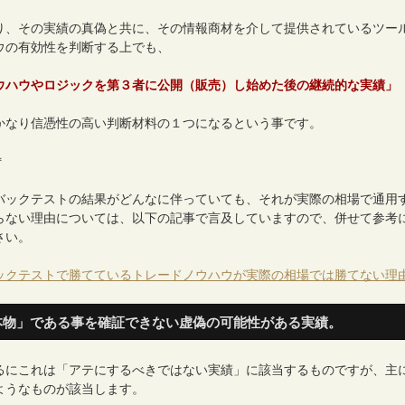
り、その実績の真偽と共に、その情報商材を介して提供されているツー
ウの有効性を判断する上でも、
ウハウやロジックを第３者に公開（販売）し始めた後の継続的な実績」
かなり信憑性の高い判断材料の１つになるという事です。
＊
バックテストの結果がどんなに伴っていても、それが実際の相場で通用
らない理由については、以下の記事で言及していますので、併せて参考
さい。
ックテストで勝てているトレードノウハウが実際の相場では勝てない理
本物」である事を確証できない虚偽の可能性がある実績。
るにこれは「アテにするべきではない実績」に該当するものですが、主
ようなものが該当します。