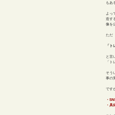
もあ
よっ
造す
像を
ただ
「ト
と言
「ト
そう
事の
です
・S
・具