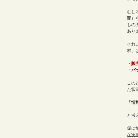
むし
開）
もの
あり
それ
材」
・販
・バ
この
た状
「情
と考
仮に
な実