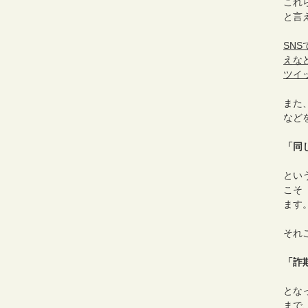
これ
と言
SN
えな
ツイ
また
など
「同
とい
こそ
ます
それ
「詐
とな
まで