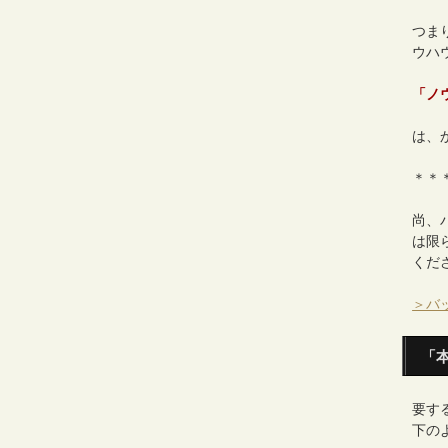
つま
ウハ
「ノ
は、
＊＊
尚、
は限
くだ
＞バ
「
要す
下の