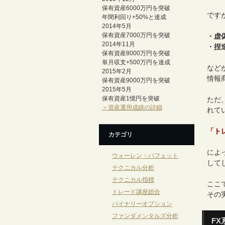
保有資産6000万円を突破
です
年間利回り+50%と達成
2014年5月
保有資産7000万円を突破
・虚
2014年11月
・捏
保有資産8000万円を突破
単月収支+500万円を達成
など
2015年2月
情報
保有資産9000万円を突破
2015年5月
保有資産1憶円を突破
ただ
＞資産運用成績の詳細
れて
「ト
カテゴリ
によ
ウォーレン・バフェット
して
テクニカル分析
テクニカル指標
ここ
トレード講座総合
その
バイナリーオプション
ファンダメンタルズ分析
F