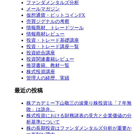
ファンダメンタルズ分析
メールマガジン
仮想通貨・ビットコインFX
売買ジグナルの考察
情報商材、トレードツール
情報商材レビュー
投資・トレード基礎講座
投資・トレード講座一覧
投資総合講座
投資関連書籍レビュー
推奨書籍、教材一覧
株式投資講座
管理人の経歴、実績
最近の投稿
株アカデミー下山敬三の波乗り株投資法「７年無
敗」は詭弁。
株式投資における財務諸表の見方と企業価値の分
析基準について
株の長期投資はファンダメンタルズ分析が重要か