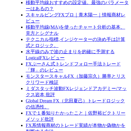
移動平均線おすすめの設定値。最強のパラメータ
ーはあるの？
スキャルピングFXプロ｜青木陽一｜情報商材レ
ビュー
移動平均線(MA)を使ったチャート分析の基本、
見方とシグナル
テクニカル指標,インジケーターの決め手は計算
式とロジック。
水平線のみで波の止まりを的確に予測する
LogicalFXレビュー
FXぷーさん式トレンドフォロー手法トレード
「輝」のレビュー
モンスタースキャルFX（加藤宗久）勝率とリス
クリワード検証
ミダスタッチ波動FXレジェンドアカデミー/マッ
クス岩本 批評
Global Dream FX（北田夏己）トレードロジック
の信憑性。
FXで１番知りたかったこと｜佐野裕ビクトリー
メソッド批評
FX系情報商材のトレード実績が本物か偽物かを