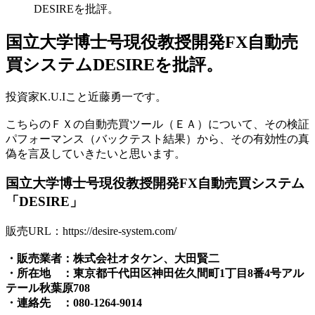
DESIREを批評。
国立大学博士号現役教授開発FX自動売
買システムDESIREを批評。
投資家K.U.Iこと近藤勇一です。
こちらのＦＸの自動売買ツール（ＥＡ）について、その検証
パフォーマンス（バックテスト結果）から、その有効性の真
偽を言及していきたいと思います。
国立大学博士号現役教授開発FX自動売買システム
「DESIRE」
販売URL：https://desire-system.com/
・販売業者：株式会社オタケン、大田賢二
・所在地 ：東京都千代田区神田佐久間町1丁目8番4号アル
テール秋葉原708
・連絡先 ：080-1264-9014