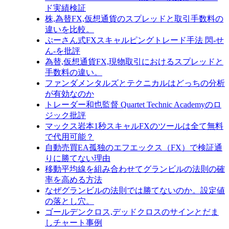
ド実績検証
株,為替FX,仮想通貨のスプレッドと取引手数料の
違いを比較。
ぷーさん式FXスキャルピングトレード手法 閃-せ
ん-を批評
為替,仮想通貨FX,現物取引におけるスプレッドと
手数料の違い。
ファンダメンタルズとテクニカルはどっちの分析
が有効なのか
トレーダー和也監督 Quartet Technic Academyのロ
ジック批評
マックス岩本1秒スキャルFXのツールは全て無料
で代用可能？
自動売買EA孤独のエフエックス（FX）で検証通
りに勝てない理由
移動平均線を組み合わせてグランビルの法則の確
率を高める方法
なぜグランビルの法則では勝てないのか。設定値
の落とし穴。
ゴールデンクロス,デッドクロスのサインとだま
しチャート事例