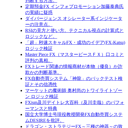
判断する方法。
定期預金FX インフォプロモーション加藤泰典氏
の実績に疑惑
ダイバージェンス オシレーター系インジケータ
ーの注意点。
RSIの見方と使い方。テクニカル視点の計算式と
ロジックなど。
「超」秒速スキャルFX・成功のイデア(FX-Katsu)
ロジック検証
Master Piece FX（マスターピースＦＸ）口コミと
評判の真相。
FXトレード関連の情報商材が本物（優良）か詐
欺かの判断基準。
FX自動売買システム「神龍」のバックテスト検
証とその信憑性
マーケットの魔術師 奥村尚のトワイライトゾー
ン ロジック検証
FXism及川デイトレ大百科（及川圭哉）のパフォ
ーマンスと特典
国立大学博士号現役教授開発FX自動売買システ
ムDESIREを批評。
ドラゴン・ストラテジーFX～三種の神器～の致