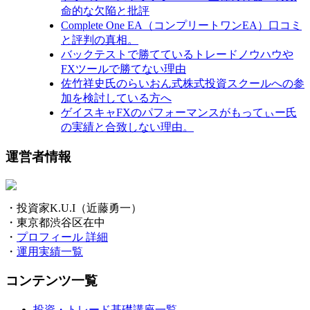
命的な欠陥と批評
Complete One EA（コンプリートワンEA）口コミ
と評判の真相。
バックテストで勝てているトレードノウハウや
FXツールで勝てない理由
佐竹祥史氏のらいおん式株式投資スクールへの参
加を検討している方へ
ゲイスキャFXのパフォーマンスがもってぃー氏
の実績と合致しない理由。
運営者情報
・投資家K.U.I（近藤勇一）
・東京都渋谷区在中
・
プロフィール 詳細
・
運用実績一覧
コンテンツ一覧
投資・トレード基礎講座一覧