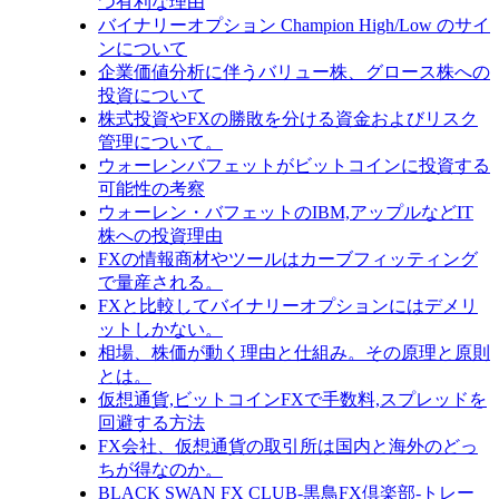
つ有利な理由
バイナリーオプション Champion High/Low のサイ
ンについて
企業価値分析に伴うバリュー株、グロース株への
投資について
株式投資やFXの勝敗を分ける資金およびリスク
管理について。
ウォーレンバフェットがビットコインに投資する
可能性の考察
ウォーレン・バフェットのIBM,アップルなどIT
株への投資理由
FXの情報商材やツールはカーブフィッティング
で量産される。
FXと比較してバイナリーオプションにはデメリ
ットしかない。
相場、株価が動く理由と仕組み。その原理と原則
とは。
仮想通貨,ビットコインFXで手数料,スプレッドを
回避する方法
FX会社、仮想通貨の取引所は国内と海外のどっ
ちが得なのか。
BLACK SWAN FX CLUB-黒鳥FX倶楽部-トレー