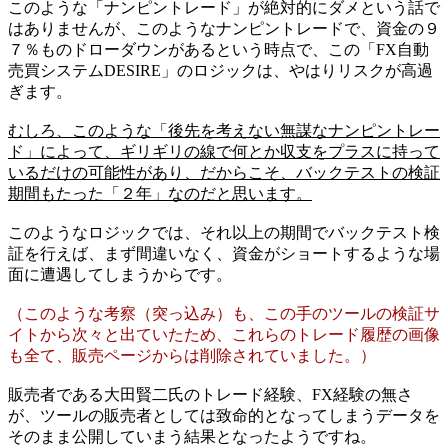
このような「ナンピントレード」が絶対的にダメという話で
はありませんが、このようなナンピントレードで、資金の９
７％ものドローダウンがあるという時点で、この「FX自動
売買システムDESIRE」のロジックは、やはりリスクが高過
ぎます。
むしろ、このような「後先を考えない無謀なナンピントレー
ド」によって、ギリギリの線で何とか収支をプラスに持って
いるだけの可能性があり、だからこそ、バックテストの検証
期間もたった「２年」なのだと思います。
このようなロジックでは、それ以上の期間でバックテスト検
証を行えば、まず間違いなく、資金がショートするような場
面に遭遇してしまうからです。
（このような考察（突っ込み）も、この手のツールの検証サ
イトから次々と出ていたため、これらのトレード履歴の画像
も全て、販売ページからは削除されていました。）
販売者である大田賢二氏のトレード経験、FX経験の無さ
が、ツールの販売者としては致命的となってしまうデータを
そのまま公開していまう結果となったようですね。