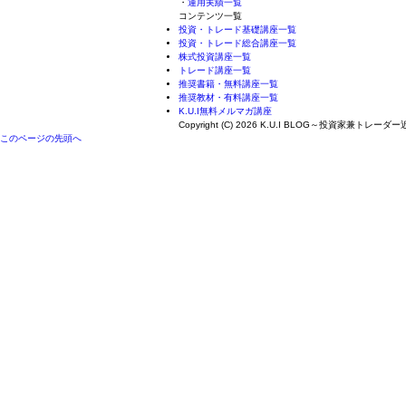
・
運用実績一覧
コンテンツ一覧
投資・トレード基礎講座一覧
投資・トレード総合講座一覧
株式投資講座一覧
トレード講座一覧
推奨書籍・無料講座一覧
推奨教材・有料講座一覧
K.U.I無料メルマガ講座
Copyright (C) 2026 K.U.I BLOG～投資家兼ト
このページの先頭へ