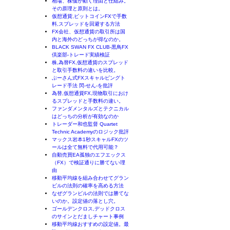
相場、株価が動く理由と仕組み。
その原理と原則とは。
仮想通貨,ビットコインFXで手数
料,スプレッドを回避する方法
FX会社、仮想通貨の取引所は国
内と海外のどっちが得なのか。
BLACK SWAN FX CLUB-黒鳥FX
倶楽部-トレード実績検証
株,為替FX,仮想通貨のスプレッド
と取引手数料の違いを比較。
ぷーさん式FXスキャルピングト
レード手法 閃-せん-を批評
為替,仮想通貨FX,現物取引におけ
るスプレッドと手数料の違い。
ファンダメンタルズとテクニカル
はどっちの分析が有効なのか
トレーダー和也監督 Quartet
Technic Academyのロジック批評
マックス岩本1秒スキャルFXのツ
ールは全て無料で代用可能？
自動売買EA孤独のエフエックス
（FX）で検証通りに勝てない理
由
移動平均線を組み合わせてグラン
ビルの法則の確率を高める方法
なぜグランビルの法則では勝てな
いのか。設定値の落とし穴。
ゴールデンクロス,デッドクロス
のサインとだましチャート事例
移動平均線おすすめの設定値。最