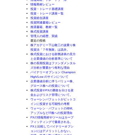
情報商材レビュー
投資・トレード基礎講座
投資・トレード講座一覧
投資総合講座
投資関連書籍レビュー
推奨書籍、教材一覧
株式投資講座
管理人の経歴、実績
最近の投稿
株アカデミー下山敬三の波乗り株
投資法「７年無敗」は詭弁。
株式投資における財務諸表の見方
と企業価値の分析基準について
株の長期投資はファンダメンタル
ズ分析が重要かつ有利な理由
バイナリーオプション Champion
High/Low のサインについて
企業価値分析に伴うバリュー株、
グロース株への投資について
株式投資やFXの勝敗を分ける資
金およびリスク管理について。
ウォーレンバフェットがビットコ
インに投資する可能性の考察
ウォーレン・バフェットのIBM,
アップルなどIT株への投資理由
FXの情報商材やツールはカーブ
フィッティングで量産される。
FXと比較してバイナリーオプシ
ョンにはデメリットしかない。