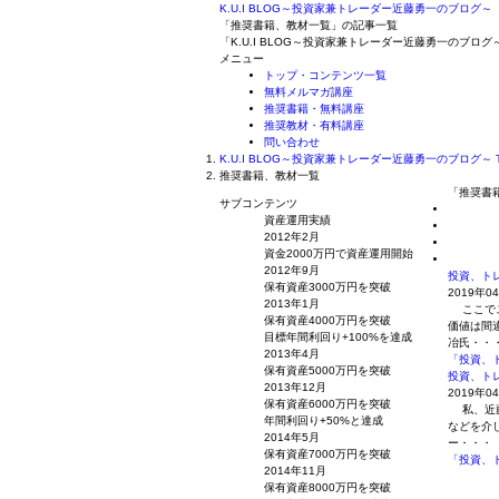
K.U.I BLOG～投資家兼トレーダー近藤勇一のブログ～
「推奨書籍、教材一覧」の記事一覧
「K.U.I BLOG～投資家兼トレーダー近藤勇一のブ
メニュー
トップ・コンテンツ一覧
無料メルマガ講座
推奨書籍・無料講座
推奨教材・有料講座
問い合わせ
K.U.I BLOG～投資家兼トレーダー近藤勇一のブログ～ 
推奨書籍、教材一覧
「推奨書
サブコンテンツ
資産運用実績
2012年2月
資金2000万円で資産運用開始
2012年9月
投資、ト
保有資産3000万円を突破
2019年0
2013年1月
ここでご
保有資産4000万円を突破
価値は間
目標年間利回り+100%を達成
冶氏・・
2013年4月
「投資、
保有資産5000万円を突破
投資、ト
2013年12月
2019年0
保有資産6000万円を突破
私、近藤
年間利回り+50%と達成
などを介
2014年5月
ー・・・
保有資産7000万円を突破
「投資、
2014年11月
保有資産8000万円を突破