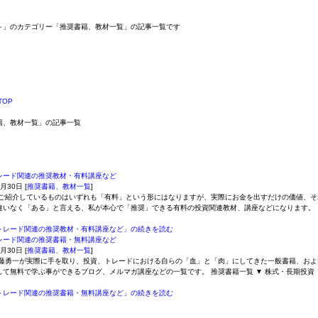
ログ～」のカテゴリー「推奨書籍、教材一覧」の記事一覧です
TOP
籍、教材一覧」の記事一覧
レード関連の推奨教材・有料講座など
4月30日
[
推奨書籍、教材一覧
]
紹介しているものはいずれも「有料」という形にはなりますが、実際にお金を出すだけの価値、そ
違いなく「ある」と言える、私が本心で「推奨」できる有料の投資関連教材、講座などになります。 
・
トレード関連の推奨教材・有料講座など」の続きを読む
レード関連の推奨書籍・無料講座など
4月30日
[
推奨書籍、教材一覧
]
勇一が実際に手を取り、投資、トレードにおける自らの「血」と「肉」にしてきた一般書籍、およ
して無料で学ぶ事ができるブログ、メルマガ講座などの一覧です。 推奨書籍一覧 ▼ 株式・長期投資
トレード関連の推奨書籍・無料講座など」の続きを読む