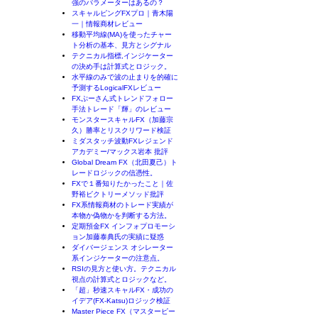
強のパラメーターはあるの？
スキャルピングFXプロ｜青木陽
一｜情報商材レビュー
移動平均線(MA)を使ったチャー
ト分析の基本、見方とシグナル
テクニカル指標,インジケーター
の決め手は計算式とロジック。
水平線のみで波の止まりを的確に
予測するLogicalFXレビュー
FXぷーさん式トレンドフォロー
手法トレード「輝」のレビュー
モンスタースキャルFX（加藤宗
久）勝率とリスクリワード検証
ミダスタッチ波動FXレジェンド
アカデミー/マックス岩本 批評
Global Dream FX（北田夏己）ト
レードロジックの信憑性。
FXで１番知りたかったこと｜佐
野裕ビクトリーメソッド批評
FX系情報商材のトレード実績が
本物か偽物かを判断する方法。
定期預金FX インフォプロモーシ
ョン加藤泰典氏の実績に疑惑
ダイバージェンス オシレーター
系インジケーターの注意点。
RSIの見方と使い方。テクニカル
視点の計算式とロジックなど。
「超」秒速スキャルFX・成功の
イデア(FX-Katsu)ロジック検証
Master Piece FX（マスターピー