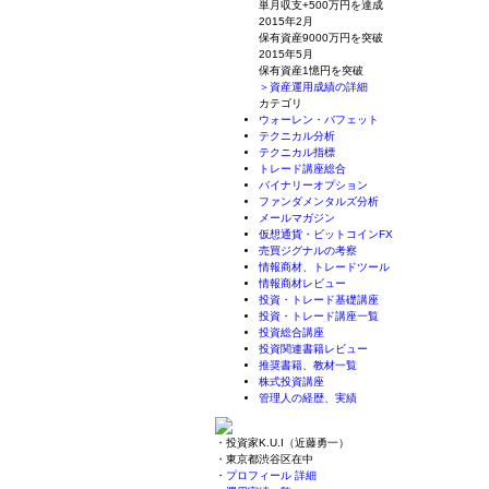
単月収支+500万円を達成
2015年2月
保有資産9000万円を突破
2015年5月
保有資産1憶円を突破
＞資産運用成績の詳細
カテゴリ
ウォーレン・バフェット
テクニカル分析
テクニカル指標
トレード講座総合
バイナリーオプション
ファンダメンタルズ分析
メールマガジン
仮想通貨・ビットコインFX
売買ジグナルの考察
情報商材、トレードツール
情報商材レビュー
投資・トレード基礎講座
投資・トレード講座一覧
投資総合講座
投資関連書籍レビュー
推奨書籍、教材一覧
株式投資講座
管理人の経歴、実績
・投資家K.U.I（近藤勇一）
・東京都渋谷区在中
・
プロフィール 詳細