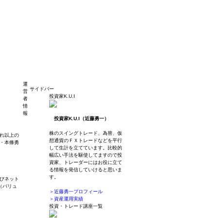
運
サイドバー
営
投資家K.U.I
者
情
報
投資家K.U.I（近藤勇一）
株のスイングトレード、為替、仮
れ以上の
想通貨のＦＸトレードなどを平行
・本條勇
して生計を立てています。比較的
幅広い手法を駆使してますので投
資家、トレーダーにはお役に立て
る情報を発信していけると思いま
す。
びネット
（バリュ
＞近藤勇一プロフィール
＞資産運用実績
投資・トレード講座一覧