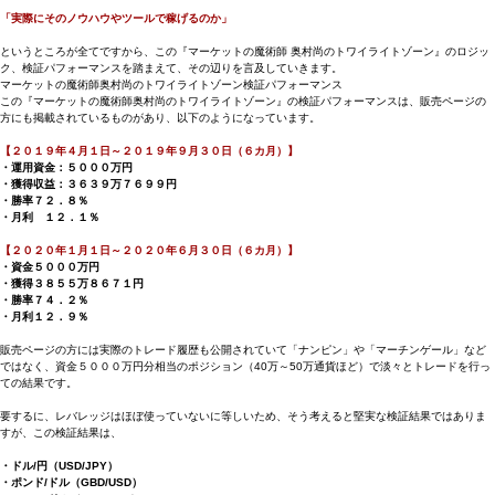
「実際にそのノウハウやツールで稼げるのか」
というところが全てですから、この『マーケットの魔術師 奥村尚のトワイライトゾーン』のロジッ
ク、検証パフォーマンスを踏まえて、その辺りを言及していきます。
マーケットの魔術師奥村尚のトワイライトゾーン検証パフォーマンス
この『マーケットの魔術師奥村尚のトワイライトゾーン』の検証パフォーマンスは、販売ページの
方にも掲載されているものがあり、以下のようになっています。
【２０１９年４月１日～２０１９年９月３０日（６カ月）】
・運用資金：５０００万円
・獲得収益：３６３９万７６９９円
・勝率７２．８％
・月利 １２．１％
【２０２０年１月１日～２０２０年６月３０日（６カ月）】
・資金５０００万円
・獲得３８５５万８６７１円
・勝率７４．２％
・月利１２．９％
販売ページの方には実際のトレード履歴も公開されていて「ナンピン」や「マーチンゲール」など
ではなく、資金５０００万円分相当のポジション（40万～50万通貨ほど）で淡々とトレードを行っ
ての結果です。
要するに、レバレッジはほぼ使っていないに等しいため、そう考えると堅実な検証結果ではありま
すが、この検証結果は、
・ドル/円（USD/JPY）
・ポンド/ドル（GBD/USD）