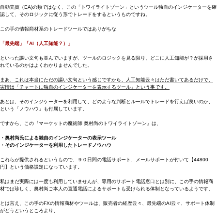
自動売買（EA)の類ではなく、この「トワイライトゾーン」というツール独自のインジケーターを確
認して、そのロジックに従う形でトレードをするというものですね。
この手の情報商材系のトレードツールではありがちな
「最先端」「AI（人工知能？）」
といった謳い文句も並んでいますが、ツールのロジックを見る限り、どこに人工知能が？が採用さ
れているのかはよくわかりませんでした。
まあ、これは本当にただの謳い文句という感じですから、人工知能云々はただ書いてあるだけで、
実情は「チャートに独自のインジケーターを表示するツール」という事です。
あとは、そのインジケーターを利用して、どのような判断とルールでトレードを行えば良いのか、
という「ノウハウ」も付属しています。
ですから、この『マーケットの魔術師 奥村尚のトワイライトゾーン』は、
・奥村尚氏による独自のインジケーターの表示ツール
・そのインジケーターを利用したトレードノウハウ
これらが提供されるというもので、９０日間の電話サポート、メールサポートが付いて【44800
円】という価格設定になっています。
私はまだ実際には一度も利用していませんが、専用のサポート電話窓口とは別に、この手の情報商
材では珍しく、奥村尚ご本人の直通電話によるサポートも受けられる体制となっているようです。
とは言え、この手のFXの情報商材やツールは、販売者の経歴云々、最先端のAI云々、サポート体制
がどうというところより、