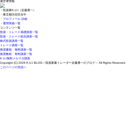
運営者情報
・投資家K.U.I（近藤勇一）
・東京都渋谷区在中
・
プロフィール 詳細
・
運用実績一覧
コンテンツ一覧
投資・トレード基礎講座一覧
投資・トレード総合講座一覧
株式投資講座一覧
トレード講座一覧
推奨書籍・無料講座一覧
推奨教材・有料講座一覧
K.U.I無料メルマガ講座
Copyright (C) 2026 K.U.I BLOG～投資家兼トレーダー近藤勇一のブログ～
All Rights Reserved.
このページの先頭へ