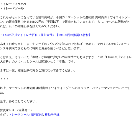
・トレードノウハウ
・トレードツール
これらがセットになっている情報商材が、今回の『マーケットの魔術師 奥村尚のトワイライトゾー
ン』の販売価格である44800円の「半額以下」で販売されていますおで、もし、そちらに興味があ
れば、以下の紹介記事を読んでみてください。
・
FXism及川デイトレ大百科（及川圭哉）【19800円の推奨FX教材】
あえてお金を出してまでトレードのノウハウを学ぶのであれば、せめて、それくらいのパフォーマ
ンスを実現できるものに時間とお金を使うべきだと思います。
とは言え、そういった「本物」が極端に少ないのが実情でもありますが、この『FXism及川デイトレ
大百科』のノウハウとツールは間違いなく「本物」です。
まずは一度、紹介記事の方をご覧になってみてください。
＊＊＊
以上、マーケットの魔術師 奥村尚のトワイライトゾーンのロジック、パフォーマンスについてでし
た。
是非、参考にしてください。
投資家K.U.I（近藤勇一）
タグ：
トレードツール
,
情報商材
,
移動平均線