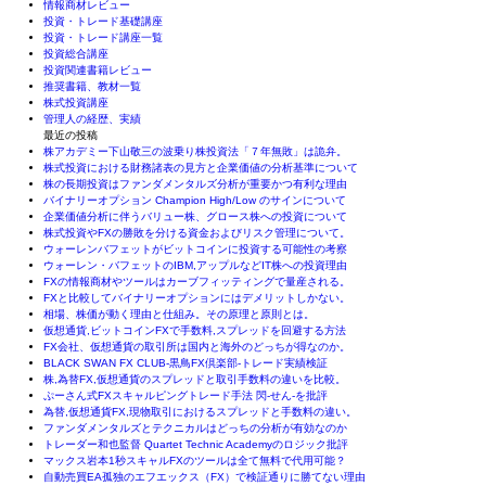
情報商材レビュー
投資・トレード基礎講座
投資・トレード講座一覧
投資総合講座
投資関連書籍レビュー
推奨書籍、教材一覧
株式投資講座
管理人の経歴、実績
最近の投稿
株アカデミー下山敬三の波乗り株投資法「７年無敗」は詭弁。
株式投資における財務諸表の見方と企業価値の分析基準について
株の長期投資はファンダメンタルズ分析が重要かつ有利な理由
バイナリーオプション Champion High/Low のサインについて
企業価値分析に伴うバリュー株、グロース株への投資について
株式投資やFXの勝敗を分ける資金およびリスク管理について。
ウォーレンバフェットがビットコインに投資する可能性の考察
ウォーレン・バフェットのIBM,アップルなどIT株への投資理由
FXの情報商材やツールはカーブフィッティングで量産される。
FXと比較してバイナリーオプションにはデメリットしかない。
相場、株価が動く理由と仕組み。その原理と原則とは。
仮想通貨,ビットコインFXで手数料,スプレッドを回避する方法
FX会社、仮想通貨の取引所は国内と海外のどっちが得なのか。
BLACK SWAN FX CLUB-黒鳥FX倶楽部-トレード実績検証
株,為替FX,仮想通貨のスプレッドと取引手数料の違いを比較。
ぷーさん式FXスキャルピングトレード手法 閃-せん-を批評
為替,仮想通貨FX,現物取引におけるスプレッドと手数料の違い。
ファンダメンタルズとテクニカルはどっちの分析が有効なのか
トレーダー和也監督 Quartet Technic Academyのロジック批評
マックス岩本1秒スキャルFXのツールは全て無料で代用可能？
自動売買EA孤独のエフエックス（FX）で検証通りに勝てない理由