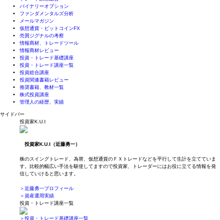
バイナリーオプション
ファンダメンタルズ分析
メールマガジン
仮想通貨・ビットコインFX
売買ジグナルの考察
情報商材、トレードツール
情報商材レビュー
投資・トレード基礎講座
投資・トレード講座一覧
投資総合講座
投資関連書籍レビュー
推奨書籍、教材一覧
株式投資講座
管理人の経歴、実績
サイドバー
投資家K.U.I
投資家K.U.I（近藤勇一）
株のスイングトレード、為替、仮想通貨のＦＸトレードなどを平行して生計を立てていま
す。比較的幅広い手法を駆使してますので投資家、トレーダーにはお役に立てる情報を発
信していけると思います。
＞近藤勇一プロフィール
＞資産運用実績
投資・トレード講座一覧
＞投資・トレード基礎講座一覧