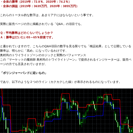
・全体の勝率（2019年：72.8％、2020年：74.2％）
・全体の損益（2019年：3639万円、2020年：3855万円）
これらのトータル的な数字は、あまりアテにはならないという事です。
実際に販売ページの方に掲載されている「Q&A」の項目でも、
Ｑ：平均勝率はどのくらいでしょうか？
Ａ：勝率はだいたい55～65％前後です。
と書かれていますので、こちらのQ&A項目の数字を見る限りでも「検証結果」として公開している
勝率は、明らかに「高め」になっているわけです、
奥村尚のトワイライトゾーンのロジックと実際のパフォーマンス
この『マーケットの魔術師 奥村尚のトワイライトゾーン』で提供されるインジケーターは、販売ペ
ージの方でも言及されていますが、
「ボリンジャーバンドに近いもの」
であり、以下のような２つのライン（カクカクした線）が表示されるものになっています。