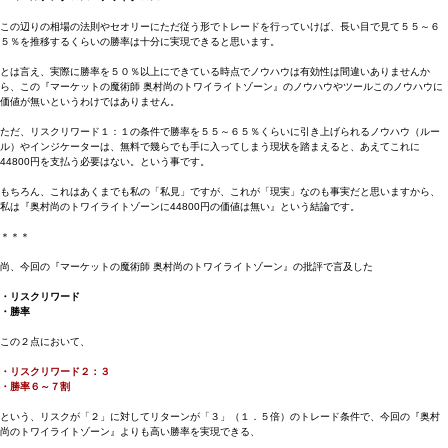
この辺りの相場の法則やセオリーにただ従う形でトレードを行っていけば、長い目で見て５５～６
５％を推移するくらいの勝率は十分に実現できると思います。
とは言え、実際に勝率を５０％以上にできている時点でノウハウは有効性は間違いありませんか
ら、この『マーケットの魔術師 奥村尚のトワイライトゾーン』のノウハウやツールこのノウハウに
価値が無いというわけではありません。
ただ、リスクリワード１：１の条件で勝率を５５～６５％くらいに引き上げられるノウハウ（ルー
ル）やインジケーターは、無料で幾らでも手に入ってしまう現状を踏まえると、あえてこれに
44800円を支払う必要はない。という事です。
もちろん、これはあくまでも私の「私見」ですが、これが「現実」なのも事実だと思いますから、
私は『奥村尚のトワイライトゾーンに44800円の価値は無い』という結論です。
＊＊＊
尚、今回の『マーケットの魔術師 奥村尚のトワイライトゾーン』の批評で言及した
・リスクリワード
・勝率
この２点において、
・リスクリワード２：３
・勝率６～７割
という、リスクが「２」に対してリターンが「３」（１．５倍）のトレード条件で、今回の『奥村
尚のトワイライトゾーン』よりも高い勝率を実現できる、