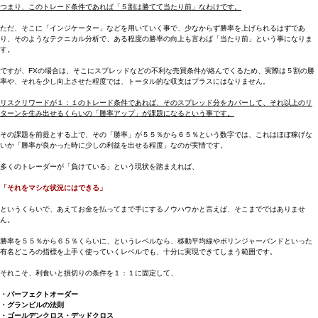
つまり、このトレード条件であれば「５割は勝てて当たり前」なわけです。
ただ、そこに「インジケーター」などを用いていく事で、少なからず勝率を上げられるはずであ
り、そのようなテクニカル分析で、ある程度の勝率の向上も言わば「当たり前」という事になりま
す。
ですが、FXの場合は、そこにスプレッドなどの不利な売買条件が絡んでくるため、実際は５割の勝
率や、それを少し向上させた程度では、トータル的な収支はプラスにはなりません。
リスクリワードが１：１のトレード条件であれば、そのスプレッド分をカバーして、それ以上のリ
ターンを生み出せるくらいの「勝率アップ」が課題になるという事です。
その課題を前提とする上で、その「勝率」が５５％から６５％という数字では、これはほぼ稼げな
いか「勝率が良かった時に少しの利益を出せる程度」なのが実情です。
多くのトレーダーが「負けている」という現状を踏まえれば、
「それをマシな状況にはできる」
というくらいで、あえてお金を払ってまで手にするノウハウかと言えば、そこまでではありませ
ん。
勝率を５５％から６５％くらいに、というレベルなら、移動平均線やボリンジャーバンドといった
有名どころの指標を上手く使っていくレベルでも、十分に実現できてしまう範囲です。
それこそ、利食いと損切りの条件を１：１に固定して、
・パーフェクトオーダー
・グランビルの法則
・ゴールデンクロス・デッドクロス