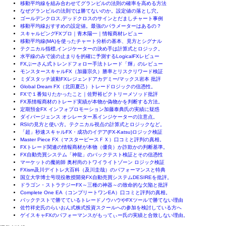
移動平均線を組み合わせてグランビルの法則の確率を高める方法
なぜグランビルの法則では勝てないのか。設定値の落とし穴。
ゴールデンクロス,デッドクロスのサインとだましチャート事例
移動平均線おすすめの設定値。最強のパラメーターはあるの？
スキャルピングFXプロ｜青木陽一｜情報商材レビュー
移動平均線(MA)を使ったチャート分析の基本、見方とシグナル
テクニカル指標,インジケーターの決め手は計算式とロジック。
水平線のみで波の止まりを的確に予測するLogicalFXレビュー
FXぷーさん式トレンドフォロー手法トレード「輝」のレビュー
モンスタースキャルFX（加藤宗久）勝率とリスクリワード検証
ミダスタッチ波動FXレジェンドアカデミー/マックス岩本 批評
Global Dream FX（北田夏己）トレードロジックの信憑性。
FXで１番知りたかったこと｜佐野裕ビクトリーメソッド批評
FX系情報商材のトレード実績が本物か偽物かを判断する方法。
定期預金FX インフォプロモーション加藤泰典氏の実績に疑惑
ダイバージェンス オシレーター系インジケーターの注意点。
RSIの見方と使い方。テクニカル視点の計算式とロジックなど。
「超」秒速スキャルFX・成功のイデア(FX-Katsu)ロジック検証
Master Piece FX（マスターピースＦＸ）口コミと評判の真相。
FXトレード関連の情報商材が本物（優良）か詐欺かの判断基準。
FX自動売買システム「神龍」のバックテスト検証とその信憑性
マーケットの魔術師 奥村尚のトワイライトゾーン ロジック検証
FXism及川デイトレ大百科（及川圭哉）のパフォーマンスと特典
国立大学博士号現役教授開発FX自動売買システムDESIREを批評。
ドラゴン・ストラテジーFX～三種の神器～の致命的な欠陥と批評
Complete One EA（コンプリートワンEA）口コミと評判の真相。
バックテストで勝てているトレードノウハウやFXツールで勝てない理由
佐竹祥史氏のらいおん式株式投資スクールへの参加を検討している方へ
ゲイスキャFXのパフォーマンスがもってぃー氏の実績と合致しない理由。