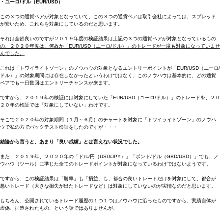
・ユーロ/ドル（EUR/USD）
この３つの通貨ペアが対象となっていて、この３つの通貨ペアは取引会社によっては、スプレッド
が安いため、これらを対象にしているのだと思います。
それは全然良いのですが２０１９年度の検証結果は上記の３つの通貨ペアが対象となっているもの
の、２０２０年度は、何故か「EUR/USD（ユーロ/ドル）」のトレードが一度も対象になっていませ
んでした。
これは「トワイライトゾーン」のノウハウの対象となるエントリーポイントが「EUR/USD（ユーロ/
ドル）」の対象期間には存在しなかったというわけではなく、このノウハウは基本的に、どの通貨
ペアでも一日数回はエントリーチャンスが来ます。
ですから、２０１９年の検証には対象にしていた「EUR/USD（ユーロ/ドル）」のトレードを、２０
２０年の検証では「対象にしていない」わけです。
そこで２０２０年の対象期間（１月～６月）のチャートを対象に「トワイライトゾーン」のノウハ
ウで私の方でバックテスト検証をしたのですが・・・
結論から言うと、あまり「良い成績」とは言えない状況でした。
また、２０１９年、２０２０年の「ドル/円（USD/JPY）」「ポンド/ドル（GBD/USD）」でも、ノ
ウハウ（ツール）に準じた全てのトレードポイントが対象になっているわけではないようです。
ですから、この検証結果は「勝率」も「損益」も、都合の良いトレードだけを対象にして、都合が
悪いトレード（大きな損失が出たトレードなど）は対象にしていないのが実情なのだと思います。
もちろん、公開されているトレード履歴の１つ１つはノウハウに沿ったものですから、実績自体が
虚偽、捏造されたもの、という話ではありませんが、