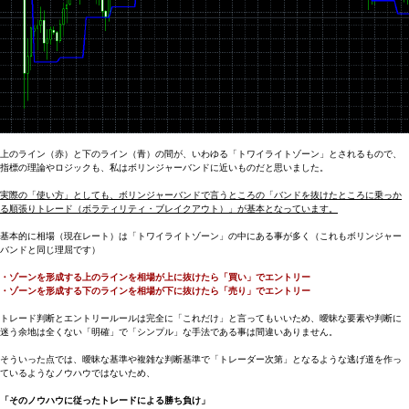
上のライン（赤）と下のライン（青）の間が、いわゆる「トワイライトゾーン」とされるもので、
指標の理論やロジックも、私はボリンジャーバンドに近いものだと思いました。
実際の「使い方」としても、ボリンジャーバンドで言うところの「バンドを抜けたところに乗っか
る順張りトレード（ボラティリティ・ブレイクアウト）」が基本となっています。
基本的に相場（現在レート）は「トワイライトゾーン」の中にある事が多く（これもボリンジャー
バンドと同じ理屈です）
・ゾーンを形成する上のラインを相場が上に抜けたら「買い」でエントリー
・ゾーンを形成する下のラインを相場が下に抜けたら「売り」でエントリー
トレード判断とエントリールールは完全に「これだけ」と言ってもいいため、曖昧な要素や判断に
迷う余地は全くない「明確」で「シンプル」な手法である事は間違いありません。
そういった点では、曖昧な基準や複雑な判断基準で「トレーダー次第」となるような逃げ道を作っ
ているようなノウハウではないため、
「そのノウハウに従ったトレードによる勝ち負け」