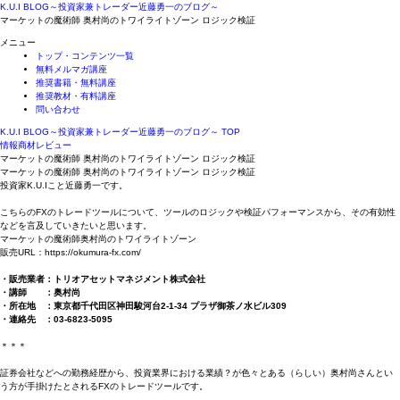
K.U.I BLOG～投資家兼トレーダー近藤勇一のブログ～
マーケットの魔術師 奥村尚のトワイライトゾーン ロジック検証
メニュー
トップ・コンテンツ一覧
無料メルマガ講座
推奨書籍・無料講座
推奨教材・有料講座
問い合わせ
K.U.I BLOG～投資家兼トレーダー近藤勇一のブログ～ TOP
情報商材レビュー
マーケットの魔術師 奥村尚のトワイライトゾーン ロジック検証
マーケットの魔術師 奥村尚のトワイライトゾーン ロジック検証
投資家K.U.Iこと近藤勇一です。
こちらのFXのトレードツールについて、ツールのロジックや検証パフォーマンスから、その有効性
などを言及していきたいと思います。
マーケットの魔術師奥村尚のトワイライトゾーン
販売URL：https://okumura-fx.com/
・販売業者：トリオアセットマネジメント株式会社
・講師 ：奥村尚
・所在地 ：東京都千代田区神田駿河台2-1-34 プラザ御茶ノ水ビル309
・連絡先 ：03-6823-5095
＊＊＊
証券会社などへの勤務経歴から、投資業界における業績？が色々とある（らしい）奥村尚さんとい
う方が手掛けたとされるFXのトレードツールです。