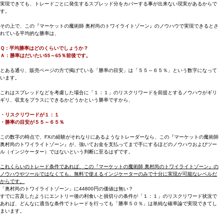
実現できても、トレードごとに発生するスプレッド分をカバーする事が出来ない現実があるからで
す。
その上で、この『マーケットの魔術師 奥村尚のトワイライトゾーン』のノウハウで実現できるとさ
れている平均的な勝率は、
Ｑ：平均勝率はどのくらいでしょうか？
Ａ：勝率はだいたい55～65％前後です。
とある通り、販売ページの方で掲げている「勝率の目安」は「５５～６５％」という数字になって
います。
これはスプレッドなどを考慮した場合に「１：１」のリスクリワードを前提とするノウハウがギリ
ギリ、収支をプラスにできるかどうかという勝率ですから、
・リスクリワードが１：１
・勝率の目安が５５～６５％
この数字の時点で、FXの経験がそれなりにあるようなトレーダーなら、この『マーケットの魔術師
奥村尚のトワイライトゾーン』が、強いてお金を支払ってまで手にするほどのノウハウおよびツー
ル（インジケーター）ではないという判断に至るはずです。
これくらいのトレード条件であれば、この『マーケットの魔術師 奥村尚のトワイライトゾーン』の
ノウハウやツールではなくても、無料で使えるインジケーターのみで十分に実現が可能なレベルだ
からです。
「奥村尚のトワイライトゾーン」に44800円の価値は無い？
すでに言及したようにエントリー後の利食いと損切りの条件が「１：１」のリスクリワード状況で
あれば、どんなに適当な条件でトレードを行っても「勝率５０％」は単純な確率論で実現できてし
まいます。