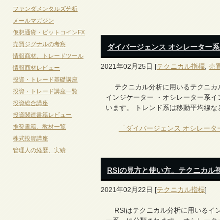
ファンダメンタルズ分析
メールマガジン
仮想通貨・ビットコインFX
売買ジグナルの考察
ダイバージェンス オシレーター
情報商材、トレードツール
2021年02月25日
[
テクニカル指標
,
売
情報商材レビュー
投資・トレード基礎講座
テクニカル分析に用いるテクニカル
投資・トレード講座一覧
インジケーター ・オシレーター系イ
投資総合講座
います。 トレンド系は移動平均線
投資関連書籍レビュー
推奨書籍、教材一覧
「ダイバージェンス オシレータ
株式投資講座
管理人の経歴、実績
RSIの見方と使い方。テクニカル
2021年02月22日
[
テクニカル指標
]
RSIはテクニカル分析に用いるイ