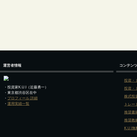
運営者情報
コンテン
投資・
・投資家K.U.I（近藤勇一）
投資・
・東京都渋谷区在中
株式投
・
プロフィール 詳細
・
運用実績一覧
トレー
推奨書
推奨教
K.U.