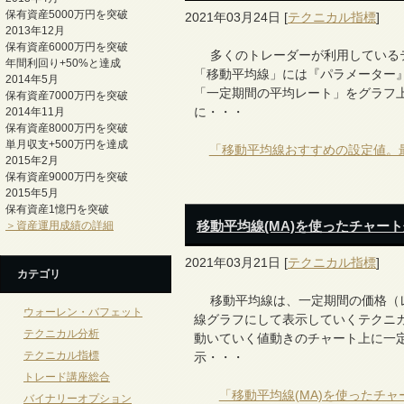
保有資産5000万円を突破
2021年03月24日
[
テクニカル指標
]
2013年12月
保有資産6000万円を突破
多くのトレーダーが利用しているテ
年間利回り+50%と達成
「移動平均線」には『パラメーター
2014年5月
「一定期間の平均レート」をグラフ
保有資産7000万円を突破
に・・・
2014年11月
保有資産8000万円を突破
単月収支+500万円を達成
「移動平均線おすすめの設定値。
2015年2月
保有資産9000万円を突破
2015年5月
保有資産1憶円を突破
移動平均線(MA)を使ったチャー
＞資産運用成績の詳細
2021年03月21日
[
テクニカル指標
]
カテゴリ
移動平均線は、一定期間の価格（レ
ウォーレン・バフェット
線グラフにして表示していくテクニ
テクニカル分析
動いていく値動きのチャート上に一
テクニカル指標
示・・・
トレード講座総合
「移動平均線(MA)を使ったチ
バイナリーオプション