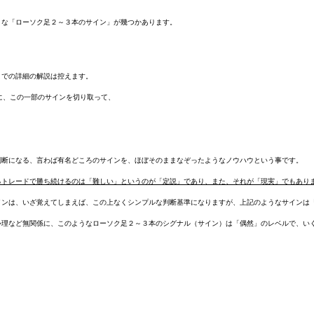
うな「ローソク足２～３本のサイン」が幾つかあります。
こでの詳細の解説は控えます。
まさに、この一部のサインを切り取って、
判断になる、言わば有名どころのサインを、ほぼそのままなぞったようなノウハウという事です。
るトレードで勝ち続けるのは「難しい」というのが「定説」であり、また、それが「現実」でもあり
インは、いざ覚えてしまえば、この上なくシンプルな判断基準になりますが、上記のようなサインは
心理など無関係に、このようなローソク足２～３本のシグナル（サイン）は「偶然」のレベルで、い