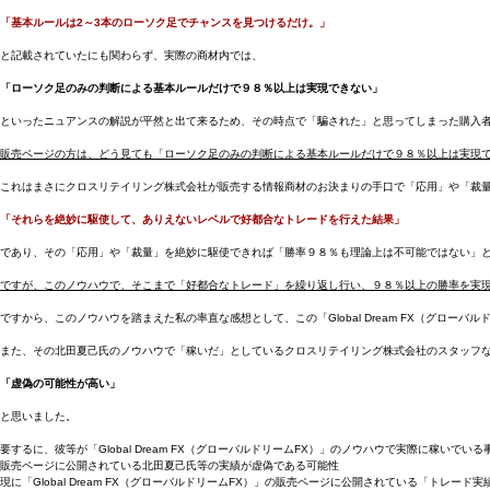
「基本ルールは2～3本のローソク足でチャンスを見つけるだけ。」
と記載されていたにも関わらず、実際の商材内では、
「ローソク足のみの判断による基本ルールだけで９８％以上は実現できない」
といったニュアンスの解説が平然と出て来るため、その時点で「騙された」と思ってしまった購入
販売ページの方は、どう見ても「ローソク足のみの判断による基本ルールだけで９８％以上は実現
これはまさにクロスリテイリング株式会社が販売する情報商材のお決まりの手口で「応用」や「裁
「それらを絶妙に駆使して、ありえないレベルで好都合なトレードを行えた結果」
であり、その「応用」や「裁量」を絶妙に駆使できれば「勝率９８％も理論上は不可能ではない」
ですが、このノウハウで、そこまで「好都合なトレード」を繰り返し行い、９８％以上の勝率を実
ですから、このノウハウを踏まえた私の率直な感想として、この「Global Dream FX（グロ
また、その北田夏己氏のノウハウで「稼いだ」としているクロスリテイリング株式会社のスタッフ
「虚偽の可能性が高い」
と思いました。
要するに、彼等が「Global Dream FX（グローバルドリームFX）」のノウハウで実際に稼いで
販売ページに公開されている北田夏己氏等の実績が虚偽である可能性
現に「Global Dream FX（グローバルドリームFX）」の販売ページに公開されている「ト