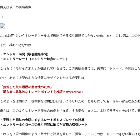
例えば以下の実績画像。
↓↓↓
これはMT4というトレードツール上で確認できる取引履歴でしかないため、まず、これでは、この
また、極めつけなのは、
・エントリー時間（取引開始時間）
・エントリーレート（エントリー時点のレート）
これらに「モザイク加工」が施されている点で、この実績画像では、実際に「トレード」を開始し
ただ、あえて上記のような情報にモザイクをかける必要性は、
「捏造した取引履歴の整合性のため」
「購入者に具体的なトレードポイントを検証させないため」
このような理由以外、現実的な理由はほぼ無いに等しいため、どちらにしても、何か不都合な点が
例えば、このようなトレード履歴の画像を「捏造」する場合、まさに、上記でモザイクをかけてい
・実現した損益の金額に対するレート差やスプレッドの計算
・エントリー＆クローズの取引時間に応じた実際の取引レート
これらを上記の画像のように数十件と計算を施して「捏造」していくのは、やってできない事では