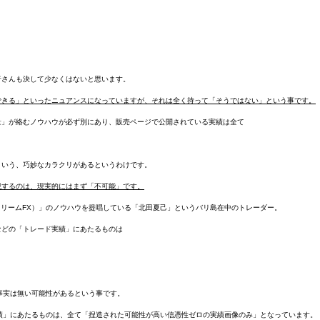
者さんも決して少なくはないと思います。
できる」といったニュアンスになっていますが、それは全く持って「そうではない」という事です。
量」が絡むノウハウが必ず別にあり、販売ページで公開されている実績は全て
という、巧妙なカラクリがあるというわけです。
現するのは、現実的にはまず「不可能」です。
ーバルドリームFX）」のノウハウを提唱している「北田夏己」というバリ島在中のトレーダー。
などの「トレード実績」にあたるものは
いる事実は無い可能性があるという事です。
レード実績」にあたるものは、全て「捏造された可能性が高い信憑性ゼロの実績画像のみ」となっています。