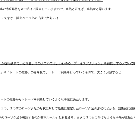
関連の情報商材を立て続けに販売していますので、当然と言えば、当然かと思います。
FX）」ですが、販売ページ上の「謳い文句」は、
』が提唱されている場合、そのノウハウは、いわゆる『プライスアクション』を前提とするノウハウ
足」や「レートの推移」のみを見て、トレード判断を行っていくもので、大きく分類すると、
レートの推移からトレードを判断していくような手法にあたります。
、１つ、２つ前のローソク足の形状に対して最後に確定したローソク足の形状などから、短期的に値
『２～３本のローソク足を確認するのが基本ルール』とある通り、まさに３つ目に挙げたような手法が主軸