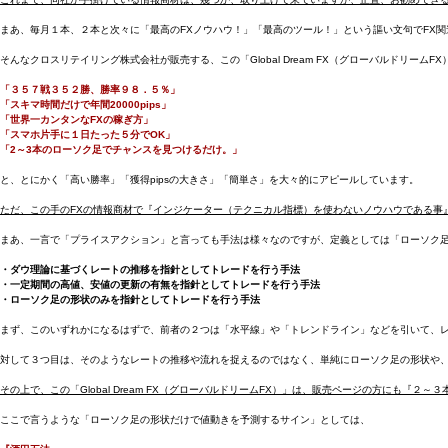
まあ、毎月１本、２本と次々に「最高のFXノウハウ！」「最高のツール！」という謳い文句でFX
そんなクロスリテイリング株式会社が販売する、この「Global Dream FX（グローバルドリーム
「３５７戦３５２勝、勝率９８．５％」
「スキマ時間だけで年間20000pips」
「世界一カンタンなFXの稼ぎ方」
「スマホ片手に１日たった５分でOK」
「2～3本のローソク足でチャンスを見つけるだけ。」
と、とにかく「高い勝率」「獲得pipsの大きさ」「簡単さ」を大々的にアピールしています。
ただ、この手のFXの情報商材で『インジケーター（テクニカル指標）を使わないノウハウである事
まあ、一言で「プライスアクション」と言っても手法は様々なのですが、定義としては「ローソク
・ダウ理論に基づくレートの推移を指針としてトレードを行う手法
・一定期間の高値、安値の更新の有無を指針としてトレードを行う手法
・ローソク足の形状のみを指針としてトレードを行う手法
まず、このいずれかになるはずで、前者の２つは「水平線」や「トレンドライン」などを引いて、
対して３つ目は、そのようなレートの推移や流れを捉えるのではなく、単純にローソク足の形状や
その上で、この「Global Dream FX（グローバルドリームFX）」は、販売ページの方にも
ここで言うような「ローソク足の形状だけで値動きを予測するサイン」としては、