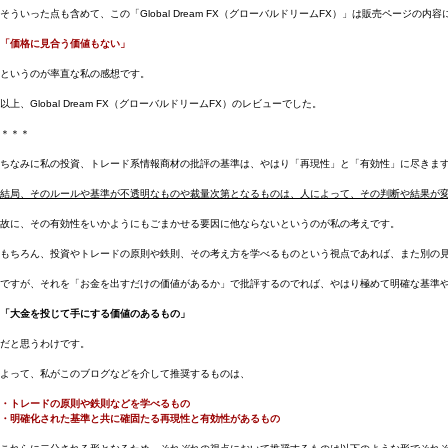
そういった点も含めて、この「Global Dream FX（グローバルドリームFX）」は販売ページの内
「価格に見合う価値もない」
というのが率直な私の感想です。
以上、Global Dream FX（グローバルドリームFX）のレビューでした。
＊＊＊
ちなみに私の投資、トレード系情報商材の批評の基準は、やはり「再現性」と「有効性」に尽きま
結局、そのルールや基準が不透明なものや裁量次第となるものは、人によって、その判断や結果が
故に、その有効性をいかようにもごまかせる要因に他ならないというのが私の考えです。
もちろん、投資やトレードの原則や鉄則、その考え方を学べるものという視点であれば、また別の
ですが、それを「お金を出すだけの価値があるか」で批評するのでれば、やはり極めて明確な基準
「大金を投じて手にする価値のあるもの」
だと思うわけです。
よって、私がこのブログなどを介して推奨するものは、
・トレードの原則や鉄則などを学べるもの
・明確化された基準と共に確固たる再現性と有効性があるもの