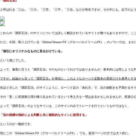
『酒田五法』
と呼ばれる「三山」「三川」「三空」「三平」「三法」などが有名ですが、その中にも、以下のよ
これらの『酒田五法』のサインについては詳しく解説されているサイトが幾つもありますので、こ
ただ、今回、取り上げている「Global Dream FX（グローバルドリームFX）」のノウハウは、
「強引にオリジナルなものに見せかけている」
という感じでした。
よって、厳密に言うと『酒田五法』そのものというわけではありませんが、基本的には同じような
ですが、結論から言って『酒田五法』を筆頭に、このようなローソク足数本の形状だけを基準とす
先ほど示した『酒田五法』のサインように、ローソク足の「表れ方」で、次の値動きを予測するサ
その「形」に投資家心理が織り込まれているという考え方も一理はあるかもしれませんが、投資心
よって『酒田五法』のようなサインは、このサインのみでトレードを行うというものではなく、
「別の指標や指針による判断と共に補助的なサインに使用する」
というのが一般的です。
現にこの「Global Dream FX（グローバルドリームFX）」でも、販売ページの方では大々的に、