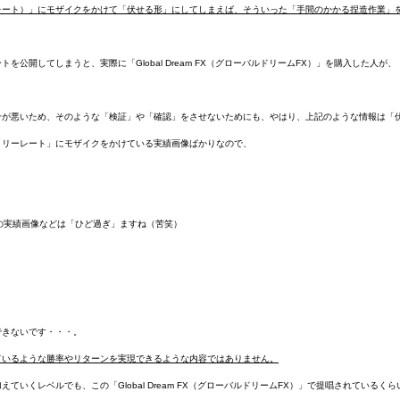
レート）」にモザイクをかけて「伏せる形」にしてしまえば、そういった「手間のかかる捏造作業」
開してしまうと、実際に「Global Dream FX（グローバルドリームFX）」を購入した人が、
合が悪いため、そのような「検証」や「確認」をさせないためにも、やはり、上記のような情報は「
トリーレート」にモザイクをかけている実績画像ばかりなので、
、この実績画像などは「ひど過ぎ」ますね（苦笑）
できないです・・・。
ているような勝率やリターンを実現できるような内容ではありません。
くレベルでも、この「Global Dream FX（グローバルドリームFX）」で提唱されているく