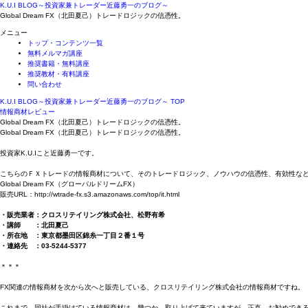
K.U.I BLOG～投資家兼トレーダー近藤勇一のブログ～
Global Dream FX（北田夏己）トレードロジックの信憑性。
メニュー
トップ・コンテンツ一覧
無料メルマガ講座
推奨書籍・無料講座
推奨教材・有料講座
問い合わせ
K.U.I BLOG～投資家兼トレーダー近藤勇一のブログ～ TOP
情報商材レビュー
Global Dream FX（北田夏己）トレードロジックの信憑性。
Global Dream FX（北田夏己）トレードロジックの信憑性。
投資家K.U.Iこと近藤勇一です。
こちらのＦＸトレードの情報商材について、そのトレードロジック、ノウハウの信憑性、有効性な
Global Dream FX（グローバルドリームFX）
販売URL：http://wtrade-fx.s3.amazonaws.com/top/it.html
・販売業者：クロスリテイリング株式会社、松野有希
・講師 ：北田夏己
・所在地 ：東京都墨田区錦糸一丁目２番１号
・連絡先 ：03-5244-5377
＊＊＊
FX関連の情報商材を次から次へと販売している、クロスリテイリング株式会社の情報商材ですね。
これまで、同社が手掛けている情報商材は、幾つか、取り上げて来ていますが、正直、お勧めでき