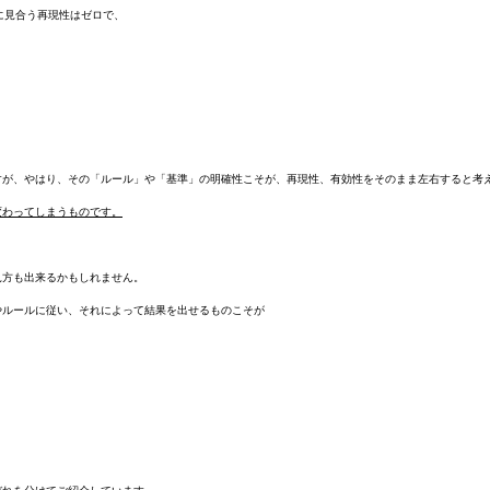
容に見合う再現性はゼロで、
すが、やはり、その「ルール」や「基準」の明確性こそが、再現性、有効性をそのまま左右すると考
変わってしまうものです。
見方も出来るかもしれません。
やルールに従い、それによって結果を出せるものこそが