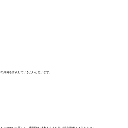
どの真偽を言及していきたいと思います。
るものは無いに等しく、世間的な評判もあまり良い販売業者とは言えません。