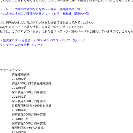
これらに二分される形となるため、それぞれの視点において推奨するものは以下のような形でそれ
＞トレードの原則や鉄則などを学べる書籍、無料講座の一覧
＞お金を出すだけの価値があるノウハウを学べる教材、講座の一覧
もし興味があれば、他のブログ講座と併せて目を通してみてください。
あなたにとって「必要な情報」を存分に学んで帰ってください。
以下に、このブログの「目次」にあたるコンテンツ一覧のページをご用意していますので、こちら
＞投資家K.U.I（近藤勇一）Official BLOGコンテンツ一覧ページ
タグ：
テクニカル分析
,
トレード
サブコンテンツ
資産運用実績
2012年2月
資金2000万円で資産運用開始
2012年9月
保有資産3000万円を突破
2013年1月
保有資産4000万円を突破
目標年間利回り+100%を達成
2013年4月
保有資産5000万円を突破
2013年12月
保有資産6000万円を突破
年間利回り+50%と達成
2014年5月