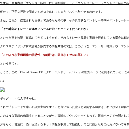
ですが、画像内の「エントリー時間（取引開始時間）」と「エントリーレート（エントリー時点の
併せて、下手な捏造で間違いやボロを出してしまうリスクも無くせるわけです。
また、これが「捏造された画像」であるなら尚の事、その具体的なエントリー時間やエントリーレートを公
「その時刻のトレードが本当にルールに沿ったポイントだったのか」
といった事を検証（確認）できてしまうため、それもトレード履歴や実績を捏造している場合は都
クロスリテイリング株式会社が販売する情報商材のでは、このような「エントリー時刻」や「エン
「このような実績画像の信憑性、信頼性は、限りなくゼロに等しい」
という事です。
とくに、この「Global Dream FX（グローバルドリームFX）」の販売ページに公開されている
↓↓↓
ギャグ・・・なんですかね。
これで「トレードで稼いだ証拠実績です！」と言い張った堂々と公開する感覚は、私には全く理解
このような実績の信憑性もさることながら、実際のノウハウも全くもって、販売ページで公開され
おそらく、普通に『酒田五法』をネット情報を収集して勉強し、そこに自分なりの応用ノウハウを加えてい