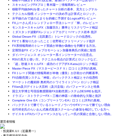
移動平均線おすすめの設定値。最強のパラメーターはあるの？
スキャルピングFXプロ｜青木陽一｜情報商材レビュー
移動平均線(MA)を使ったチャート分析の基本、見方とシグナル
テクニカル指標,インジケーターの決め手は計算式とロジック。
水平線のみで波の止まりを的確に予測するLogicalFXレビュー
FXぷーさん式トレンドフォロー手法トレード「輝」のレビュー
モンスタースキャルFX（加藤宗久）勝率とリスクリワード検証
ミダスタッチ波動FXレジェンドアカデミー/マックス岩本 批評
Global Dream FX（北田夏己）トレードロジックの信憑性。
FXで１番知りたかったこと｜佐野裕ビクトリーメソッド批評
FX系情報商材のトレード実績が本物か偽物かを判断する方法。
定期預金FX インフォプロモーション加藤泰典氏の実績に疑惑
ダイバージェンス オシレーター系インジケーターの注意点。
RSIの見方と使い方。テクニカル視点の計算式とロジックなど。
「超」秒速スキャルFX・成功のイデア(FX-Katsu)ロジック検証
Master Piece FX（マスターピースＦＸ）口コミと評判の真相。
FXトレード関連の情報商材が本物（優良）か詐欺かの判断基準。
FX自動売買システム「神龍」のバックテスト検証とその信憑性
マーケットの魔術師 奥村尚のトワイライトゾーン ロジック検証
FXism及川デイトレ大百科（及川圭哉）のパフォーマンスと特典
国立大学博士号現役教授開発FX自動売買システムDESIREを批評。
ドラゴン・ストラテジーFX～三種の神器～の致命的な欠陥と批評
Complete One EA（コンプリートワンEA）口コミと評判の真相。
バックテストで勝てているトレードノウハウやFXツールで勝てない理由
佐竹祥史氏のらいおん式株式投資スクールへの参加を検討している方へ
ゲイスキャFXのパフォーマンスがもってぃー氏の実績と合致しない理由。
運営者情報
・投資家K.U.I（近藤勇一）
・東京都渋谷区在中