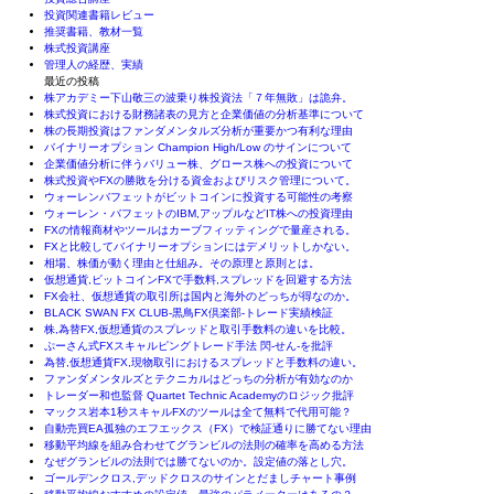
投資関連書籍レビュー
推奨書籍、教材一覧
株式投資講座
管理人の経歴、実績
最近の投稿
株アカデミー下山敬三の波乗り株投資法「７年無敗」は詭弁。
株式投資における財務諸表の見方と企業価値の分析基準について
株の長期投資はファンダメンタルズ分析が重要かつ有利な理由
バイナリーオプション Champion High/Low のサインについて
企業価値分析に伴うバリュー株、グロース株への投資について
株式投資やFXの勝敗を分ける資金およびリスク管理について。
ウォーレンバフェットがビットコインに投資する可能性の考察
ウォーレン・バフェットのIBM,アップルなどIT株への投資理由
FXの情報商材やツールはカーブフィッティングで量産される。
FXと比較してバイナリーオプションにはデメリットしかない。
相場、株価が動く理由と仕組み。その原理と原則とは。
仮想通貨,ビットコインFXで手数料,スプレッドを回避する方法
FX会社、仮想通貨の取引所は国内と海外のどっちが得なのか。
BLACK SWAN FX CLUB-黒鳥FX倶楽部-トレード実績検証
株,為替FX,仮想通貨のスプレッドと取引手数料の違いを比較。
ぷーさん式FXスキャルピングトレード手法 閃-せん-を批評
為替,仮想通貨FX,現物取引におけるスプレッドと手数料の違い。
ファンダメンタルズとテクニカルはどっちの分析が有効なのか
トレーダー和也監督 Quartet Technic Academyのロジック批評
マックス岩本1秒スキャルFXのツールは全て無料で代用可能？
自動売買EA孤独のエフエックス（FX）で検証通りに勝てない理由
移動平均線を組み合わせてグランビルの法則の確率を高める方法
なぜグランビルの法則では勝てないのか。設定値の落とし穴。
ゴールデンクロス,デッドクロスのサインとだましチャート事例