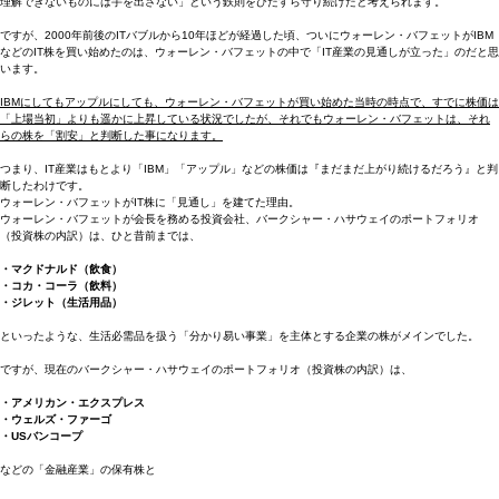
理解できないものには手を出さない」という鉄則をひたすら守り続けたと考えられます。
ですが、2000年前後のITバブルから10年ほどが経過した頃、ついにウォーレン・バフェットがIBM
などのIT株を買い始めたのは、ウォーレン・バフェットの中で「IT産業の見通しが立った」のだと思
います。
IBMにしてもアップルにしても、ウォーレン・バフェットが買い始めた当時の時点で、すでに株価は
「上場当初」よりも遥かに上昇している状況でしたが、それでもウォーレン・バフェットは、それ
らの株を「割安」と判断した事になります。
つまり、IT産業はもとより「IBM」「アップル」などの株価は『まだまだ上がり続けるだろう』と判
断したわけです。
ウォーレン・バフェットがIT株に「見通し」を建てた理由。
ウォーレン・バフェットが会長を務める投資会社、バークシャー・ハサウェイのポートフォリオ
（投資株の内訳）は、ひと昔前までは、
・マクドナルド（飲食）
・コカ・コーラ（飲料）
・ジレット（生活用品）
といったような、生活必需品を扱う「分かり易い事業」を主体とする企業の株がメインでした。
ですが、現在のバークシャー・ハサウェイのポートフォリオ（投資株の内訳）は、
・アメリカン・エクスプレス
・ウェルズ・ファーゴ
・USバンコープ
などの「金融産業」の保有株と