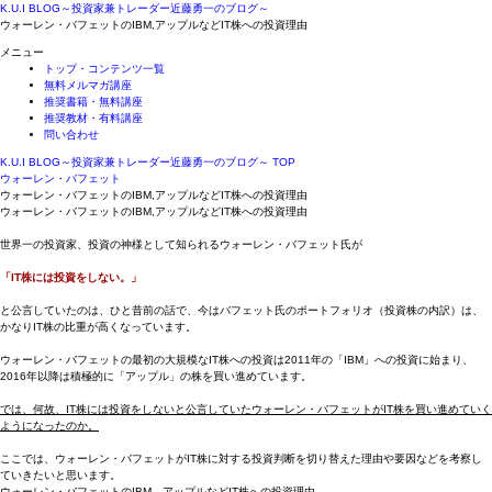
K.U.I BLOG～投資家兼トレーダー近藤勇一のブログ～
ウォーレン・バフェットのIBM,アップルなどIT株への投資理由
メニュー
トップ・コンテンツ一覧
無料メルマガ講座
推奨書籍・無料講座
推奨教材・有料講座
問い合わせ
K.U.I BLOG～投資家兼トレーダー近藤勇一のブログ～ TOP
ウォーレン・バフェット
ウォーレン・バフェットのIBM,アップルなどIT株への投資理由
ウォーレン・バフェットのIBM,アップルなどIT株への投資理由
世界一の投資家、投資の神様として知られるウォーレン・バフェット氏が
「IT株には投資をしない。」
と公言していたのは、ひと昔前の話で、今はバフェット氏のポートフォリオ（投資株の内訳）は、
かなりIT株の比重が高くなっています。
ウォーレン・バフェットの最初の大規模なIT株への投資は2011年の「IBM」への投資に始まり、
2016年以降は積極的に「アップル」の株を買い進めています。
では、何故、IT株には投資をしないと公言していたウォーレン・バフェットがIT株を買い進めていく
ようになったのか。
ここでは、ウォーレン・バフェットがIT株に対する投資判断を切り替えた理由や要因などを考察し
ていきたいと思います。
ウォーレン・バフェットのIBM、アップルなどIT株への投資理由