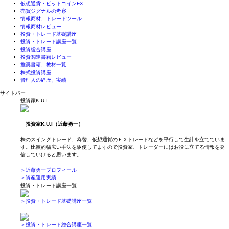
仮想通貨・ビットコインFX
売買ジグナルの考察
情報商材、トレードツール
情報商材レビュー
投資・トレード基礎講座
投資・トレード講座一覧
投資総合講座
投資関連書籍レビュー
推奨書籍、教材一覧
株式投資講座
管理人の経歴、実績
サイドバー
投資家K.U.I
投資家K.U.I（近藤勇一）
株のスイングトレード、為替、仮想通貨のＦＸトレードなどを平行して生計を立てていま
す。比較的幅広い手法を駆使してますので投資家、トレーダーにはお役に立てる情報を発
信していけると思います。
＞近藤勇一プロフィール
＞資産運用実績
投資・トレード講座一覧
＞投資・トレード基礎講座一覧
＞投資・トレード総合講座一覧