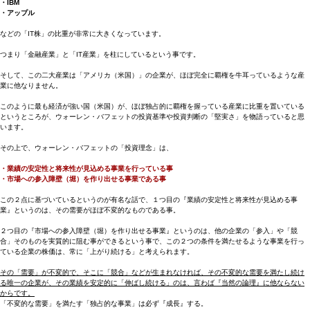
・IBM
・アップル
などの「IT株」の比重が非常に大きくなっています。
つまり「金融産業」と「IT産業」を柱にしているという事です。
そして、この二大産業は「アメリカ（米国）」の企業が、ほぼ完全に覇権を牛耳っているような産
業に他なりません。
このように最も経済が強い国（米国）が、ほぼ独占的に覇権を握っている産業に比重を置いている
というところが、ウォーレン・バフェットの投資基準や投資判断の「堅実さ」を物語っていると思
います。
その上で、ウォーレン・バフェットの「投資理念」は、
・業績の安定性と将来性が見込める事業を行っている事
・市場への参入障壁（堀）を作り出せる事業である事
この２点に基づいているというのが有名な話で、１つ目の『業績の安定性と将来性が見込める事
業』というのは、その需要がほぼ不変的なものである事。
２つ目の『市場への参入障壁（堀）を作り出せる事業』というのは、他の企業の「参入」や「競
合」そのものを実質的に阻む事ができるという事で、この２つの条件を満たせるような事業を行っ
ている企業の株価は、常に「上がり続ける」と考えられます。
その「需要」が不変的で、そこに「競合」などが生まれなければ、その不変的な需要を満たし続け
る唯一の企業が、その業績を安定的に「伸ばし続ける」のは、言わば『当然の論理』に他ならない
からです。
「不変的な需要」を満たす「独占的な事業」は必ず『成長』する。