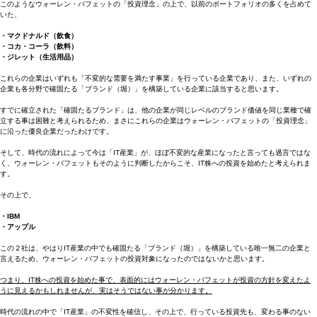
このようなウォーレン・バフェットの「投資理念」の上で、以前のポートフォリオの多くを占めて
いた、
・マクドナルド（飲食）
・コカ・コーラ（飲料）
・ジレット（生活用品）
これらの企業はいずれも「不変的な需要を満たす事業」を行っている企業であり、また、いずれの
企業も各分野で確固たる「ブランド（堀）」を構築している企業に該当すると思います。
すでに確立された「確固たるブランド」は、他の企業が同じレベルのブランド価値を同じ業種で確
立する事は困難と考えられるため、まさにこれらの企業はウォーレン・バフェットの「投資理念」
に沿った優良企業だったわけです。
そして、時代の流れによって今は「IT産業」が、ほぼ不変的な産業になったと言っても過言ではな
く、ウォーレン・バフェットもそのように判断したからこそ、IT株への投資を始めたと考えられま
す。
その上で、
・IBM
・アップル
この２社は、やはりIT産業の中でも確固たる「ブランド（堀）」を構築している唯一無二の企業と
言えるため、ウォーレン・バフェットの投資対象になったのではないかと思います。
つまり、IT株への投資を始めた事で、表面的にはウォーレン・バフェットが投資の方針を変えたよ
うに見えるかもしれませんが、実はそうではない事が分かります。
時代の流れの中で「IT産業」の不変性を確信し、その上で、行っている投資先も、変わる事のない