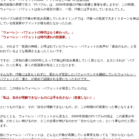
株式相場の界隈で言う「ITバブル」は、2000年前後のIT株の高騰と暴落を差しますが、この時期、
ウォーレン・バフェットは自らの発言の通り、一切、IT株には手を出していませんでした。
そのバブル絶頂でIT株が軒並み高騰していたタイミングでは、IT株への投資で大きくリターンを伸ば
している投資家やファンドが後を絶たなかったため、
「ウォーレン・バフェットの時代はもう終わった。」
「ウォーレン・バフェットは時代遅れの投資家。」
と、それまで「投資の神様」と呼ばれていたウォーレン・バフェットの名声が「過去のもの」と言
われているような風潮さえあったくらいです。
ですが、ご存知の通り2000年に入ってIT株は軒並み暴落していく形となり、まさにそれが「バブ
ル」だった事を、多くの投資家が知ることになります。
そんな中、IT株には目もくれずに、変わらず安定したパフォーマンスを継続していたウォーレン・
バフェットの「凄さ」が改めて認識される形になったわけです。
ただ、この頃からウォーレン・バフェットが発言していたのは、
「私は、自分が理解できないものには手を出さない（投資しない）」
というものであり、その「自分が理解できないもの」が、この時期のIT産業だった事になります。
少なくとも、ウォーレン・バフェットから見ると、2000年前後のITバブルの頃は、この産業が今
後、どれくらい伸びるのか、どこの企業が伸びるのかが「分からなかった」という事なのだと思い
ます。
故にウォーレン・バフェットは、どんなにIT株が高騰している事実を知っても「分からないもの、