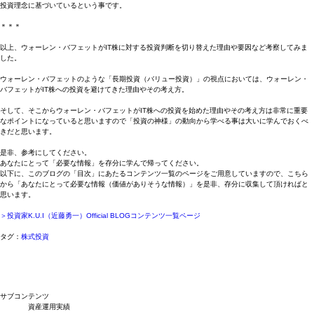
投資理念に基づいているという事です。
＊＊＊
以上、ウォーレン・バフェットがIT株に対する投資判断を切り替えた理由や要因など考察してみま
した。
ウォーレン・バフェットのような「長期投資（バリュー投資）」の視点においては、ウォーレン・
バフェットがIT株への投資を避けてきた理由やその考え方。
そして、そこからウォーレン・バフェットがIT株への投資を始めた理由やその考え方は非常に重要
なポイントになっていると思いますので「投資の神様」の動向から学べる事は大いに学んでおくべ
きだと思います。
是非、参考にしてください。
あなたにとって「必要な情報」を存分に学んで帰ってください。
以下に、このブログの「目次」にあたるコンテンツ一覧のページをご用意していますので、こちら
から「あなたにとって必要な情報（価値がありそうな情報）」を是非、存分に収集して頂ければと
思います。
＞投資家K.U.I（近藤勇一）Official BLOGコンテンツ一覧ページ
タグ：
株式投資
サブコンテンツ
資産運用実績